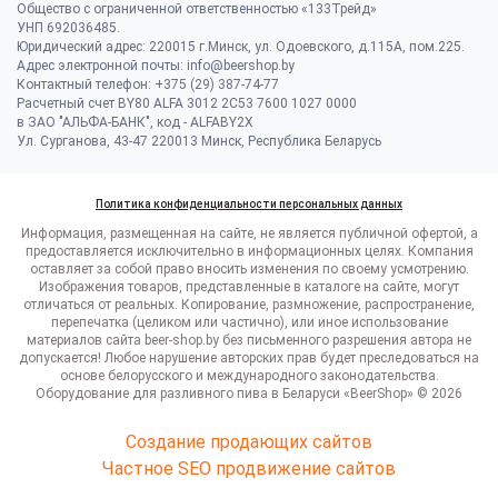
Общество с ограниченной ответственностью «133Трейд»
УНП 692036485​.
Юридический адрес: 220015 г.Минск, ул. Одоевского, д.115А, пом.225.
Адрес электронной почты: info@beershop.by
Контактный телефон: +375 (29) 387-74-77
Расчетный счет BY80 ALFA 3012 2C53 7600 1027 0000
в ЗАО "АЛЬФА-БАНК", код - ALFABY2X
Ул. Сурганова, 43-47 220013 Минск, Республика Беларусь
Политика конфиденциальности персональных данных
Информация, размещенная на сайте, не является публичной офертой, а
предоставляется исключительно в информационных целях. Компания
оставляет за собой право вносить изменения по своему усмотрению.
Изображения товаров, представленные в каталоге на сайте, могут
отличаться от реальных. Копирование, размножение, распространение,
перепечатка (целиком или частично), или иное использование
материалов сайта beer-shop.by без письменного разрешения автора не
допускается! Любое нарушение авторских прав будет преследоваться на
основе белорусского и международного законодательства.
Оборудование для разливного пива в Беларуси «BeerShop» © 2026
Создание продающих сайтов
Частное SEO продвижение сайтов