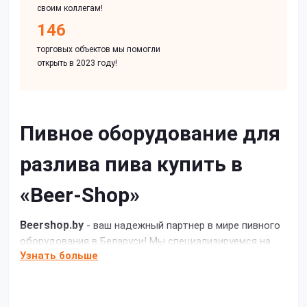
своим коллегам!
146
торговых объектов мы помогли
открыть в 2023 году!
Пивное оборудование для
разлива пива купить в
«Beer-Shop»
Beershop.by
- ваш надежный партнер в мире пивного
оборудования в Беларуси! Мы специализируемся на
Узнать больше
поставке и монтаже высококачественного
оборудования для пивных заведений, ресторанов,
баров и пивоварен. Наша компания предлагает
широкий ассортимент оборудования от ведущих