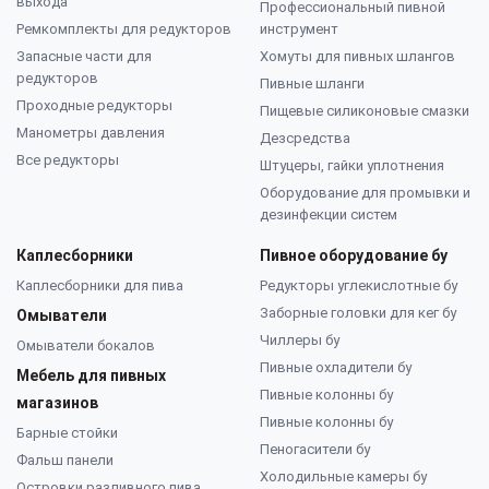
выхода
Профессиональный пивной
Ремкомплекты для редукторов
инструмент
Запасные части для
Хомуты для пивных шлангов
редукторов
Пивные шланги
Проходные редукторы
Пищевые силиконовые смазки
Манометры давления
Дезсредства
Все редукторы
Штуцеры, гайки уплотнения
Оборудование для промывки и
дезинфекции систем
Каплесборники
Пивное оборудование бу
Каплесборники для пива
Редукторы углекислотные бу
Заборные головки для кег бу
Омыватели
Чиллеры бу
Омыватели бокалов
Пивные охладители бу
Мебель для пивных
Пивные колонны бу
магазинов
Пивные колонны бу
Барные стойки
Пеногасители бу
Фальш панели
Холодильные камеры бу
Островки разливного пива