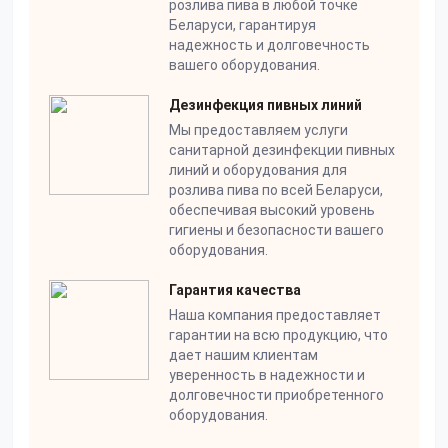
розлива пива в любой точке
Качество и надежность:
Мы работаем только с
Беларуси, гарантируя
проверенными поставщиками, что гарантирует
надежность и долговечность
высокое качество продукции и долгий срок службы
вашего оборудования.
оборудования.
Дезинфекция пивных линий
Индивидуальный подход:
Мы понимаем, что
Мы предоставляем услуги
каждый бизнес уникален. Наши эксперты готовы
санитарной дезинфекции пивных
предложить индивидуальные решения,
линий и оборудования для
соответствующие вашим потребностям и бюджету.
розлива пива по всей Беларуси,
Профессиональный монтаж и обслуживание:
обеспечивая высокий уровень
Наша команда опытных специалистов обеспечит
гигиены и безопасности вашего
качественный монтаж оборудования, а также
оборудования.
предоставит сервисное обслуживание для
Гарантия качества
поддержания его надежной работы.
Наша компания предоставляет
Клиентоориентированный сервис:
Мы ценим
гарантии на всю продукцию, что
каждого клиента и готовы предоставить
дает нашим клиентам
высококлассный сервис с начала до конца
уверенность в надежности и
сотрудничества.
долговечности приобретенного
оборудования.
Выберите Beershop для успешного старта или