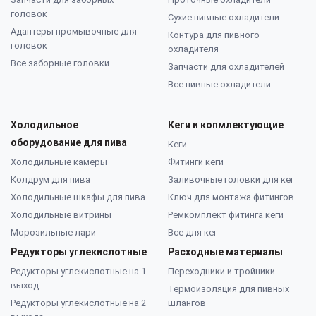
головок
Сухие пивные охладители
Адаптеры промывочные для
Контура для пивного
головок
охладителя
Все заборные головки
Запчасти для охладителей
Все пивные охладители
Холодильное
Кеги и копмлектующие
оборудование для пива
Кеги
Холодильные камеры
Фитинги кеги
Колдрум для пива
Заливочные головки для кег
Холодильные шкафы для пива
Ключ для монтажа фитингов
Холодильные витрины
Ремкомплект фитинга кеги
Морозильные лари
Все для кег
Редукторы углекислотные
Расходные материалы
Редукторы углекислотные на 1
Переходники и тройники
выход
Термоизоляция для пивных
Редукторы углекислотные на 2
шлангов