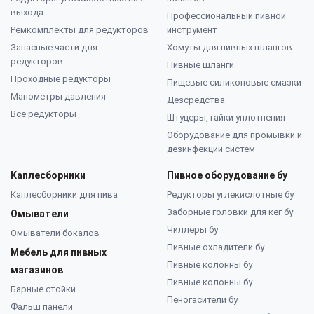
выхода
Профессиональный пивной
Ремкомплекты для редукторов
инструмент
Запасные части для
Хомуты для пивных шлангов
редукторов
Пивные шланги
Проходные редукторы
Пищевые силиконовые смазки
Манометры давления
Дезсредства
Все редукторы
Штуцеры, гайки уплотнения
Оборудование для промывки и
дезинфекции систем
Каплесборники
Пивное оборудование бу
Каплесборники для пива
Редукторы углекислотные бу
Заборные головки для кег бу
Омыватели
Чиллеры бу
Омыватели бокалов
Пивные охладители бу
Мебель для пивных
Пивные колонны бу
магазинов
Пивные колонны бу
Барные стойки
Пеногасители бу
Фальш панели