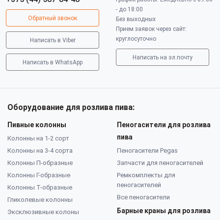
- до 18:00
Обратный звонок
Без выходных
Прием заявок через сайт:
круглосуточно
Написать в Viber
Написать на эл.почту
Написать в WhatsApp
Оборудование для розлива пива:
Пивные колонны
Пеногасители для розлива
пива
Колонны на 1-2 сорт
Колонны на 3-4 сорта
Пеногасители Pegas
Колонны П-образные
Запчасти для пеногасителей
Колонны Г-образные
Ремкомплекты для
пеногасителей
Колонны Т-образные
Все пеногасители
Гликолевые колонны
Барные краны для розлива
Эксклюзивные колоны