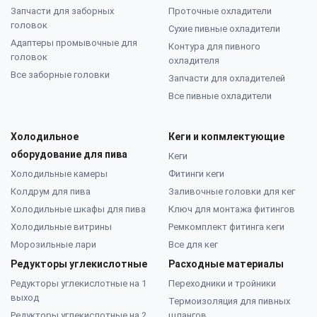
Запчасти для заборных
Проточные охладители
головок
Сухие пивные охладители
Адаптеры промывочные для
Контура для пивного
головок
охладителя
Все заборные головки
Запчасти для охладителей
Все пивные охладители
Холодильное
Кеги и копмлектующие
оборудование для пива
Кеги
Холодильные камеры
Фитинги кеги
Колдрум для пива
Заливочные головки для кег
Холодильные шкафы для пива
Ключ для монтажа фитингов
Холодильные витрины
Ремкомплект фитинга кеги
Морозильные лари
Все для кег
Редукторы углекислотные
Расходные материалы
Редукторы углекислотные на 1
Переходники и тройники
выход
Термоизоляция для пивных
Редукторы углекислотные на 2
шлангов