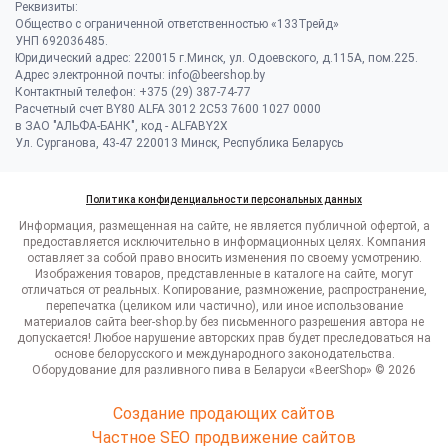
Реквизиты:
Общество с ограниченной ответственностью «133Трейд»
УНП 692036485​.
Юридический адрес: 220015 г.Минск, ул. Одоевского, д.115А, пом.225.
Адрес электронной почты: info@beershop.by
Контактный телефон: +375 (29) 387-74-77
Расчетный счет BY80 ALFA 3012 2C53 7600 1027 0000
в ЗАО "АЛЬФА-БАНК", код - ALFABY2X
Ул. Сурганова, 43-47 220013 Минск, Республика Беларусь
Политика конфиденциальности персональных данных
Информация, размещенная на сайте, не является публичной офертой, а
предоставляется исключительно в информационных целях. Компания
оставляет за собой право вносить изменения по своему усмотрению.
Изображения товаров, представленные в каталоге на сайте, могут
отличаться от реальных. Копирование, размножение, распространение,
перепечатка (целиком или частично), или иное использование
материалов сайта beer-shop.by без письменного разрешения автора не
допускается! Любое нарушение авторских прав будет преследоваться на
основе белорусского и международного законодательства.
Оборудование для разливного пива в Беларуси «BeerShop» © 2026
Создание продающих сайтов
Частное SEO продвижение сайтов