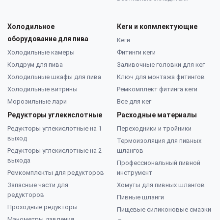
Холодильное
Кеги и копмлектующие
оборудование для пива
Кеги
Холодильные камеры
Фитинги кеги
Колдрум для пива
Заливочные головки для кег
Холодильные шкафы для пива
Ключ для монтажа фитингов
Холодильные витрины
Ремкомплект фитинга кеги
Морозильные лари
Все для кег
Редукторы углекислотные
Расходные материалы
Редукторы углекислотные на 1
Переходники и тройники
выход
Термоизоляция для пивных
Редукторы углекислотные на 2
шлангов
выхода
Профессиональный пивной
Ремкомплекты для редукторов
инструмент
Запасные части для
Хомуты для пивных шлангов
редукторов
Пивные шланги
Проходные редукторы
Пищевые силиконовые смазки
Манометры давления