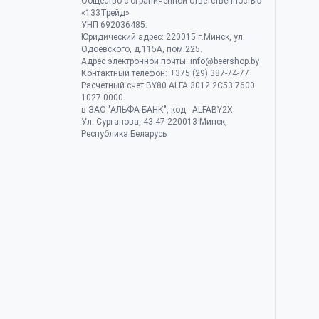
Общество с ограниченной ответственностью
«133Трейд»
УНП 692036485​.
Юридический адрес: 220015 г.Минск, ул.
Одоевского, д.115А, пом.225.
Адрес электронной почты: info@beershop.by
Контактный телефон: +375 (29) 387-74-77
Расчетный счет BY80 ALFA 3012 2C53 7600
1027 0000
в ЗАО "АЛЬФА-БАНК", код - ALFABY2X
Ул. Сурганова, 43-47 220013 Минск,
Республика Беларусь