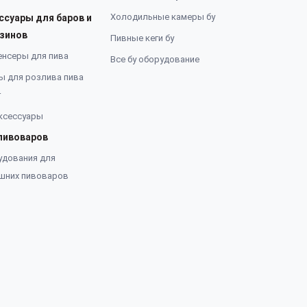
Холодильные камеры бу
ссуары для баров и
зинов
Пивные кеги бу
енсеры для пива
Все бу оборудование
ы для розлива пива
г
ксессуары
пивоваров
удования для
шних пивоваров