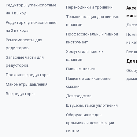
Редукторы углекислотные
Переходники и тройники
Аксе
на 1 выход
мага
Термоизоляция для пивных
Редукторы углекислотные
шлангов
Дисп
на 2 выхода
Профессиональный пивной
Помп
Ремкомплекты для
инструмент
из ке
редукторов
Хомуты для пивных
Все а
Запасные части для
шлангов
Для 
редукторов
Пивные шланги
Обор
Проходные редукторы
Пищевые силиконовые
дома
Манометры давления
смазки
Все редукторы
Дезсредства
Штуцеры, гайки уплотнения
Оборудование для
промывки и дезинфекции
систем