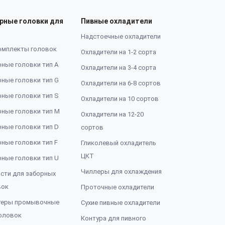
рные головки для
Пивные охладители
Надстоечные охладители
омплекты головок
Охладители на 1-2 сорта
ные головки тип А
Охладители на 3-4 сорта
ные головки тип G
Охладители на 6-8 сортов
ные головки тип S
Охладители на 10 сортов
ные головки тип M
Охладители на 12-20
ные головки тип D
сортов
ные головки тип F
Гликолевый охладитель
ЦКТ
ные головки тип U
Чиллеры для охлаждения
сти для заборных
вок
Проточные охладители
теры промывочные
Сухие пивные охладители
оловок
Контура для пивного