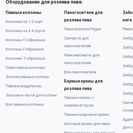
Оборудование для розлива пива:
Пивные колонны
Пеногасители для
Забо
розлива пива
кеги
Колонны на 1-2 сорт
Пеногасители Pegas
Ремк
Колонны на 3-4 сорта
Запчасти для
Забор
Колонны П-образные
пеногасителей
Забор
Колонны Г-образные
Ремкомплекты для
Забор
Колонны Т-образные
пеногасителей
Забор
Гликолевые колонны
Все пеногасители
Забор
Эксклюзивные колоны
Барные краны для
Забор
Пивные медальоны
розлива пива
Забор
Запасные части для колонн
Пивные краны с
Запча
Все пивные колонны
компенсатором
голо
Пивные шаровые краны
Адап
Азотные краны для пива
для г
Ремкомплекты для пивного