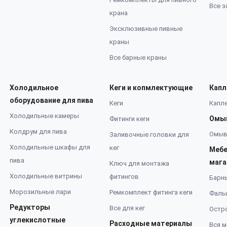
Все з
крана
Эксклюзивные пивные
краны
Все барные краны
Холодильное
Кеги и копмлектующие
Капл
оборудование для пива
Кеги
Капле
Холодильные камеры
Омы
Фитинги кеги
Колдрум для пива
Омыв
Заливочные головки для
Холодильные шкафы для
кег
Мебе
пива
мага
Ключ для монтажа
Холодильные витрины
фитингов
Барн
Морозильные лари
Ремкомплект фитинга кеги
Фаль
Редукторы
Все для кег
Остро
углекислотные
Расходные материалы
Вся м