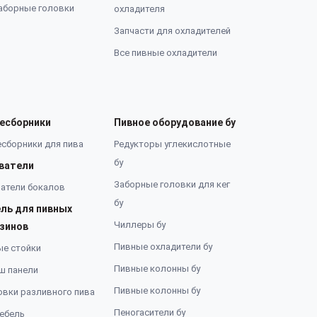
аборные головки
охладителя
Запчасти для охладителей
Все пивные охладители
есборники
Пивное оборудование бу
сборники для пива
Редукторы углекислотные
бу
ватели
Заборные головки для кег
атели бокалов
бу
ль для пивных
Чиллеры бу
зинов
Пивные охладители бу
ые стойки
Пивные колонны бу
ш панели
Пивные колонны бу
вки разливного пива
Пеногасители бу
ебель