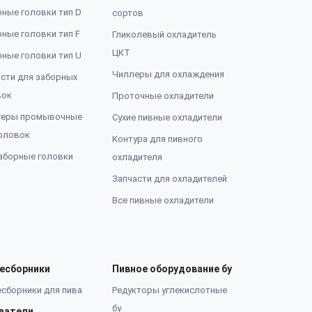
ные головки тип D
сортов
ные головки тип F
Гликолевый охладитель
ЦКТ
ные головки тип U
Чиллеры для охлаждения
сти для заборных
вок
Проточные охладители
теры промывочные
Сухие пивные охладители
оловок
Контура для пивного
аборные головки
охладителя
Запчасти для охладителей
Все пивные охладители
есборники
Пивное оборудование бу
сборники для пива
Редукторы углекислотные
бу
ватели