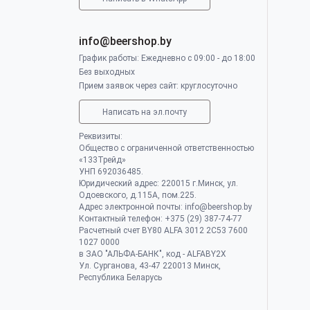
info@beershop.by
График работы: Ежедневно с 09:00 - до 18:00
Без выходных
Прием заявок через сайт: круглосуточно
Написать на эл.почту
Реквизиты:
Общество с ограниченной ответственностью
«133Трейд»
УНП 692036485​.
Юридический адрес: 220015 г.Минск, ул.
Одоевского, д.115А, пом.225.
Адрес электронной почты: info@beershop.by
Контактный телефон: +375 (29) 387-74-77
Расчетный счет BY80 ALFA 3012 2C53 7600
1027 0000
в ЗАО "АЛЬФА-БАНК", код - ALFABY2X
Ул. Сурганова, 43-47 220013 Минск,
Республика Беларусь