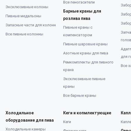
Все пеногасители
Забор
Эксклюзивные колоны
Барные краны для
Забор
Пивные медальоны
розлива пива
Забор
Запасные части для колонн
Пивные краны с
Запча
Все пивные колонны
компенсатором
голо
Пивные шаровые краны
Адап
Азотные краны для пива
для г
Ремкомплекты для пивного
Все з
крана
Эксклюзивные пивные
краны
Все барные краны
Холодильное
Кеги и копмлектующие
Капл
оборудование для пива
Кеги
Капле
Холодильные камеры
Омы
Фитинги кеги