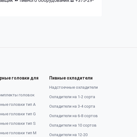
авщик ⏩ пивного оборудования.☎️ +375-29-
рные головки для
Пивные охладители
Надстоечные охладители
омплекты головок
Охладители на 1-2 сорта
ные головки тип А
Охладители на 3-4 сорта
ные головки тип G
Охладители на 6-8 сортов
ные головки тип S
Охладители на 10 сортов
ные головки тип M
Охладители на 12-20