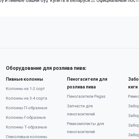
 и пивные башни бу】купить в Беларуси.⚠️ Официальный пост
Оборудование для розлива пива:
Пивные колонны
Пеногасители для
Забо
розлива пива
кеги
Колонны на 1-2 сорт
Пеногасители Pegas
Ремк
Колонны на 3-4 сорта
Запчасти для
Забор
Колонны П-образные
пеногасителей
Забор
Колонны Г-образные
Ремкомплекты для
Забор
Колонны Т-образные
пеногасителей
Забор
Гликолевые колонны