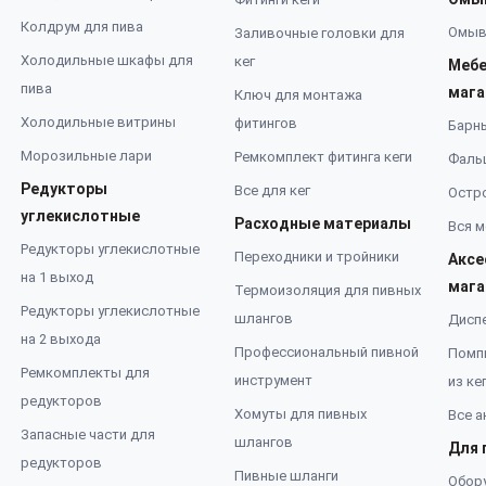
Колдрум для пива
Омыв
Заливочные головки для
Холодильные шкафы для
кег
Мебе
пива
мага
Ключ для монтажа
Холодильные витрины
фитингов
Барн
Морозильные лари
Ремкомплект фитинга кеги
Фаль
Редукторы
Все для кег
Остро
углекислотные
Расходные материалы
Вся м
Редукторы углекислотные
Переходники и тройники
Аксе
на 1 выход
мага
Термоизоляция для пивных
Редукторы углекислотные
шлангов
Дисп
на 2 выхода
Профессиональный пивной
Помп
Ремкомплекты для
инструмент
из ке
редукторов
Хомуты для пивных
Все а
Запасные части для
шлангов
Для 
редукторов
Пивные шланги
Обор