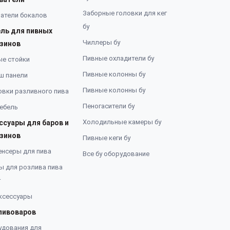
Заборные головки для кег
атели бокалов
бу
ль для пивных
Чиллеры бу
зинов
Пивные охладители бу
ые стойки
Пивные колонны бу
ш панели
Пивные колонны бу
вки разливного пива
Пеногасители бу
ебель
Холодильные камеры бу
ссуары для баров и
зинов
Пивные кеги бу
енсеры для пива
Все бу оборудование
ы для розлива пива
г
ксессуары
пивоваров
удования для