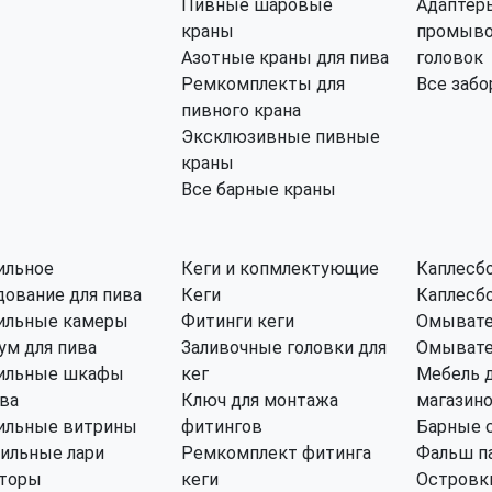
Пивные шаровые
Адаптер
краны
промыво
Азотные краны для пива
головок
Ремкомплекты для
Все забо
пивного крана
Эксклюзивные пивные
краны
Все барные краны
ильное
Кеги и копмлектующие
Каплесб
дование для пива
Кеги
Каплесбо
ильные камеры
Фитинги кеги
Омывате
ум для пива
Заливочные головки для
Омывате
ильные шкафы
кег
Мебель 
ива
Ключ для монтажа
магазин
ильные витрины
фитингов
Барные 
ильные лари
Ремкомплект фитинга
Фальш п
торы
кеги
Островки