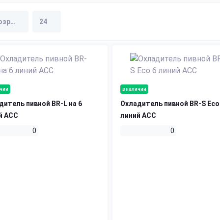
ичии
в наличии
дитель пивной BR-L на 6
Охладитель пивной BR-S Есо
й АСС
линий ACC
0
0