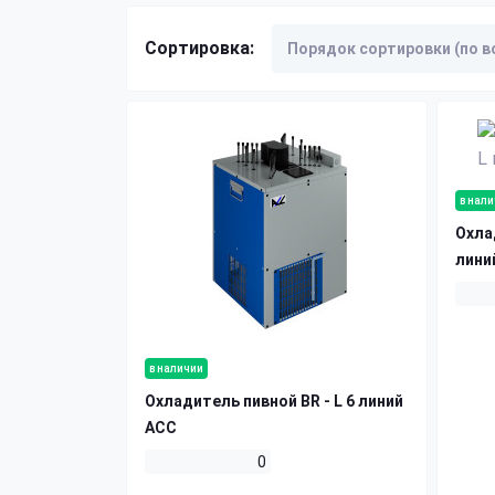
Сортировка:
в нал
Охла
лини
в наличии
Охладитель пивной BR - L 6 линий
ACC
0