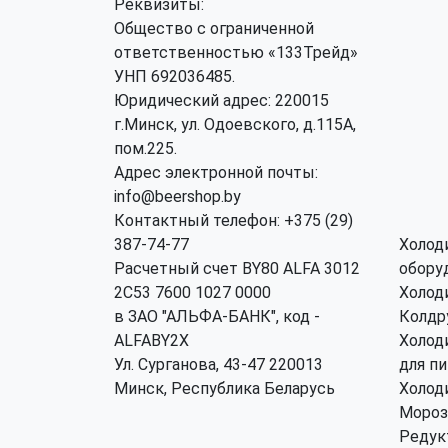
Реквизиты:
Общество с ограниченной
ответственностью «133Трейд»
УНП 692036485​.
Юридический адрес: 220015
г.Минск, ул. Одоевского, д.115А,
пом.225.
Адрес электронной почты:
info@beershop.by
Контактный телефон: +375 (29)
387-74-77
Холод
Расчетный счет BY80 ALFA 3012
обору
2C53 7600 1027 0000
Холод
в ЗАО "АЛЬФА-БАНК", код -
Колдр
ALFABY2X
Холод
Ул. Сурганова, 43-47 220013
для п
Минск, Республика Беларусь
Холод
Мороз
Редук