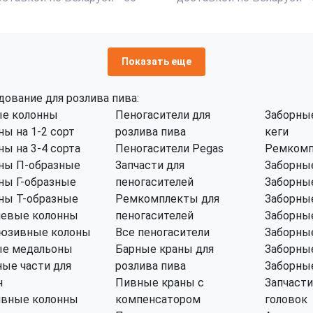
Показать еще
дование для розлива пива:
е колонны
Пеногасители для
Заборные
ны на 1-2 сорт
розлива пива
кеги
ны на 3-4 сорта
Пеногасители Pegas
Ремкомп
ны П-образные
Запчасти для
Заборные
ны Г-образные
пеногасителей
Заборные
ны Т-образные
Ремкомплекты для
Заборные
левые колонны
пеногасителей
Заборные
юзивные колоны
Все пеногасители
Заборные
е медальоны
Барные краны для
Заборные
ные части для
розлива пива
Заборные
н
Пивные краны с
Запчасти
ивные колонны
компенсатором
головок