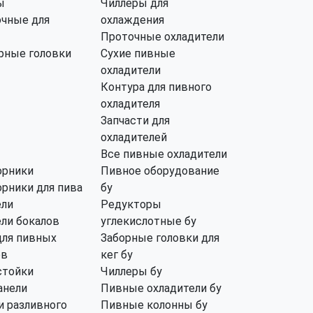
ы
Чиллеры для
чные для
охлаждения
Проточные охладители
рные головки
Сухие пивные
охладители
Контура для пивного
охладителя
Запчасти для
охладителей
Все пивные охладители
орники
Пивное оборудование
рники для пива
бу
ли
Редукторы
ли бокалов
углекислотные бу
для пивных
Заборные головки для
ов
кег бу
стойки
Чиллеры бу
анели
Пивные охладители бу
 разливного
Пивные колонны бу