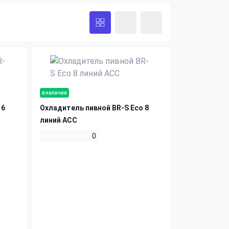
в наличии
 6
Охладитель пивной BR-S Есо 8
линий ACC
0