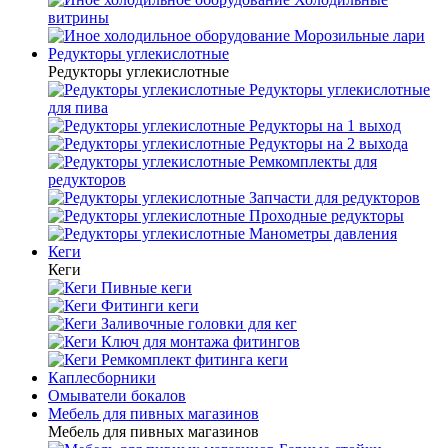
витрины
Морозильные лари
Редукторы углекислотные
Редукторы углекислотные
Редукторы углекислотные
для пива
Редукторы на 1 выход
Редукторы на 2 выхода
Ремкомплекты для
редукторов
Запчасти для редукторов
Проходные редукторы
Манометры давления
Кеги
Кеги
Пивные кеги
Фитинги кеги
Заливочные головки для кег
Ключ для монтажа фитингов
Ремкомплект фитинга кеги
Каплесборники
Омыватели бокалов
Мебель для пивных магазинов
Мебель для пивных магазинов