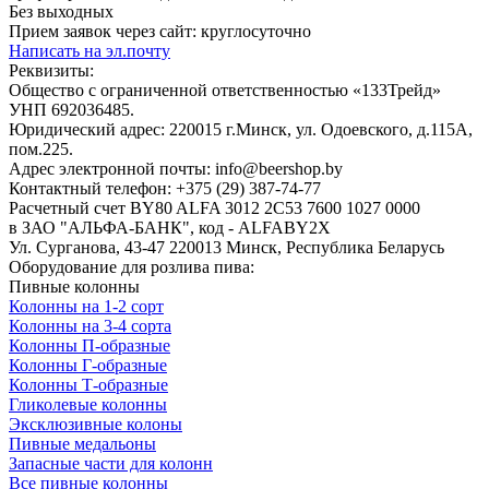
Без выходных
Прием заявок через сайт: круглосуточно
Написать на эл.почту
Реквизиты:
Общество с ограниченной ответственностью «133Трейд»
УНП 692036485​.
Юридический адрес: 220015 г.Минск, ул. Одоевского, д.115А,
пом.225.
Адрес электронной почты: info@beershop.by
Контактный телефон: +375 (29) 387-74-77
Расчетный счет BY80 ALFA 3012 2C53 7600 1027 0000
в ЗАО "АЛЬФА-БАНК", код - ALFABY2X
Ул. Сурганова, 43-47 220013 Минск, Республика Беларусь
Оборудование для розлива пива:
Пивные колонны
Колонны на 1-2 сорт
Колонны на 3-4 сорта
Колонны П-образные
Колонны Г-образные
Колонны Т-образные
Гликолевые колонны
Эксклюзивные колоны
Пивные медальоны
Запасные части для колонн
Все пивные колонны