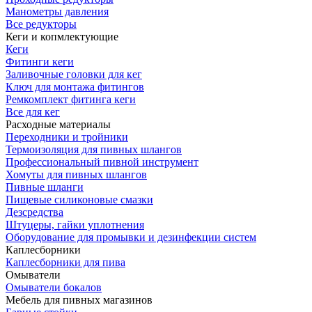
Манометры давления
Все редукторы
Кеги и копмлектующие
Кеги
Фитинги кеги
Заливочные головки для кег
Ключ для монтажа фитингов
Ремкомплект фитинга кеги
Все для кег
Расходные материалы
Переходники и тройники
Термоизоляция для пивных шлангов
Профессиональный пивной инструмент
Хомуты для пивных шлангов
Пивные шланги
Пищевые силиконовые смазки
Дезсредства
Штуцеры, гайки уплотнения
Оборудование для промывки и дезинфекции систем
Каплесборники
Каплесборники для пива
Омыватели
Омыватели бокалов
Мебель для пивных магазинов