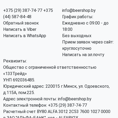
+375 (29) 387-74-77
+375
info@beershop.by
(44) 587-84-48
График работы:
Обратный звонок
Ежедневно с 09:00 - до
Написать в Viber
18:00
Написать в WhatsApp
Без выходных
Прием заявок через сайт:
круглосуточно
Написать на эл.почту
Реквизиты:
Общество с ограниченной ответственностью
«133Трейд»
УНП 692036485​.
Юридический адрес: 220015 г.Минск, ул. Одоевского,
д.115А, пом.225.
Адрес электронной почты: info@beershop.by
Контактный телефон: +375 (29) 387-74-77
Расчетный счет BY80 ALFA 3012 2C53 7600 1027 0000
в ЗАО "АЛЬФА-БАНК", код - ALFABY2X