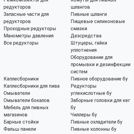
редукторов
шлангов
Запасные части для
Пивные шланги
редукторов
Пищевые силиконовые
Проходные редукторы
смазки
Манометры давления
Дезсредства
Все редукторы
Штуцеры, гайки
уплотнения
Оборудование для
промывки и дезинфекции
систем
Каплесборники
Пивное оборудование бу
Каплесборники для пива
Редукторы
Омыватели
углекислотные бу
Омыватели бокалов
Заборные головки для кег
Мебель для пивных
бу
магазинов
Чиллеры бу
Барные стойки
Пивные охладители бу
Фальш панели
Пивные колонны бу