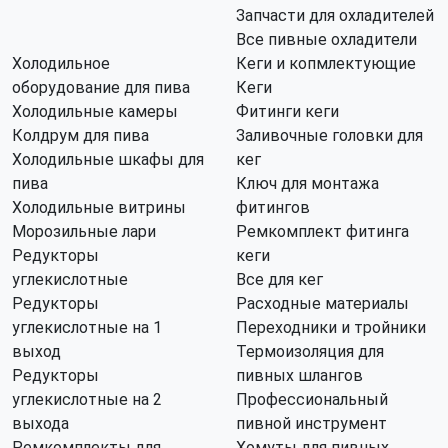
Запчасти для охладителей
Все пивные охладители
Холодильное
Кеги и копмлектующие
оборудование для пива
Кеги
Холодильные камеры
Фитинги кеги
Колдрум для пива
Заливочные головки для
Холодильные шкафы для
кег
пива
Ключ для монтажа
Холодильные витрины
фитингов
Морозильные лари
Ремкомплект фитинга
Редукторы
кеги
углекислотные
Все для кег
Редукторы
Расходные материалы
углекислотные на 1
Переходники и тройники
выход
Термоизоляция для
Редукторы
пивных шлангов
углекислотные на 2
Профессиональный
выхода
пивной инструмент
Ремкомплекты для
Хомуты для пивных