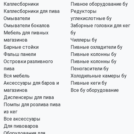
Каплесборники
Пивное оборудование бу
Каплесборники для пива
Редукторы
Омыватели
углекислотные бу
Омыватели бокалов
Заборные головки для кег
Мебель для пивных
бу
магазинов
Чиллеры бу
Барные стойки
Пивные охладители бу
Фальш панели
Пивные колонны бу
Островки разливного
Пивные колонны бу
пива
Пеногасители бу
Вся мебель
Холодильные камеры бу
Аксессуары для баров и
Пивные кеги бу
магазинов
Все бу оборудование
Диспенсеры для пива
Помпы для розлива пива
из кег
Все аксессуары
Для пивоваров
Оборудования для