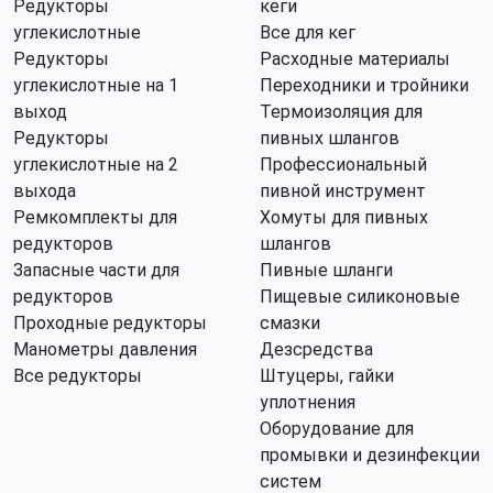
Редукторы
кеги
углекислотные
Все для кег
Редукторы
Расходные материалы
углекислотные на 1
Переходники и тройники
выход
Термоизоляция для
Редукторы
пивных шлангов
углекислотные на 2
Профессиональный
выхода
пивной инструмент
Ремкомплекты для
Хомуты для пивных
редукторов
шлангов
Запасные части для
Пивные шланги
редукторов
Пищевые силиконовые
Проходные редукторы
смазки
Манометры давления
Дезсредства
Все редукторы
Штуцеры, гайки
уплотнения
Оборудование для
промывки и дезинфекции
систем