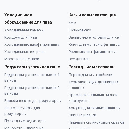
Холодильное
Кеги и копмлектующие
оборудование для пива
Кеги
Холодильные камеры
Фитинги кеги
Колдрум для пива
Заливочные головки для кег
Холодильные шкафы для пива
Ключ для монтажа фитингов
Холодильные витрины
Ремкомплект фитинга кеги
Морозильные лари
Все для кег
Редукторы углекислотные
Расходные материалы
Редукторы углекислотные на 1
Переходники и тройники
выход
Термоизоляция для пивных
Редукторы углекислотные на 2
шлангов
выхода
Профессиональный пивной
Ремкомплекты для редукторов
инструмент
Запасные части для
Хомуты для пивных шлангов
редукторов
Пивные шланги
Проходные редукторы
Пищевые силиконовые смазки
Манометры давления