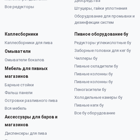
Дезсредства
Все редукторы
Штуцеры, гайки уплотнения
Оборудование для промывки и
дезинфекции систем
Каплесборники
Пивное оборудование бу
Каплесборники для пива
Редукторы углекислотные бу
Заборные головки для кег бу
Омыватели
Чиллеры бу
Омыватели бокалов
Пивные охладители бу
Мебель для пивных
Пивные колонны бу
магазинов
Пивные колонны бу
Барные стойки
Пеногасители бу
Фальш панели
Холодильные камеры бу
Островки разливного пива
Пивные кеги бу
Вся мебель
Все бу оборудование
Аксессуары для баров и
магазинов
Диспенсеры для пива