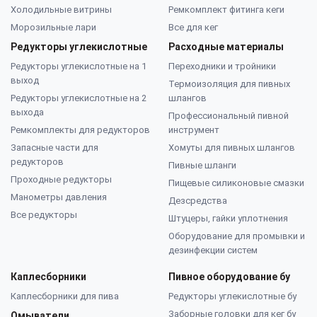
Холодильные витрины
Ремкомплект фитинга кеги
Морозильные лари
Все для кег
Редукторы углекислотные
Расходные материалы
Редукторы углекислотные на 1
Переходники и тройники
выход
Термоизоляция для пивных
Редукторы углекислотные на 2
шлангов
выхода
Профессиональный пивной
Ремкомплекты для редукторов
инструмент
Запасные части для
Хомуты для пивных шлангов
редукторов
Пивные шланги
Проходные редукторы
Пищевые силиконовые смазки
Манометры давления
Дезсредства
Все редукторы
Штуцеры, гайки уплотнения
Оборудование для промывки и
дезинфекции систем
Каплесборники
Пивное оборудование бу
Каплесборники для пива
Редукторы углекислотные бу
Заборные головки для кег бу
Омыватели