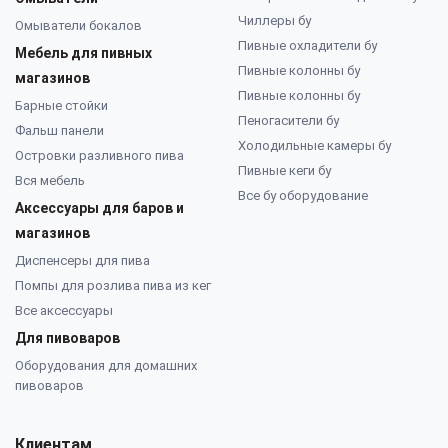
Чиллеры бу
Омыватели бокалов
Пивные охладители бу
Мебель для пивных
Пивные колонны бу
магазинов
Пивные колонны бу
Барные стойки
Пеногасители бу
Фальш панели
Холодильные камеры бу
Островки разливного пива
Пивные кеги бу
Вся мебель
Все бу оборудование
Аксессуары для баров и
магазинов
Диспенсеры для пива
Помпы для розлива пива из кег
Все аксессуары
Для пивоваров
Оборудования для домашних
пивоваров
Клиентам