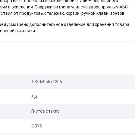
овара изготовлена из нержавеющей стали — безопасного
озии и окисления. Снаружи витрина усилена ударопрочным АБС-
твия от продуктовых тележек, корзин, ручной клади, зонтов.
предусмотрено дополнительное отделение для хранения товара
овневой выкладки.
1780х955х1265
Да
Гнутое стекло
0,375