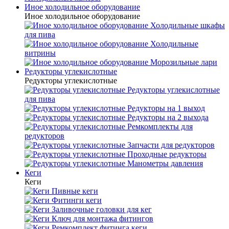
Иное холодильное оборудование
Иное холодильное оборудование
Холодильные шкафы
для пива
Холодильные
витрины
Морозильные лари
Редукторы углекислотные
Редукторы углекислотные
Редукторы углекислотные
для пива
Редукторы на 1 выход
Редукторы на 2 выхода
Ремкомплекты для
редукторов
Запчасти для редукторов
Проходные редукторы
Манометры давления
Кеги
Кеги
Пивные кеги
Фитинги кеги
Заливочные головки для кег
Ключ для монтажа фитингов
Ремкомплект фитинга кеги