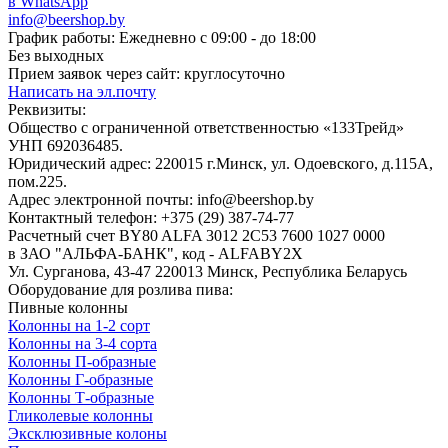
в WhatsApp
info@beershop.by
График работы: Ежедневно с 09:00 - до 18:00
Без выходных
Прием заявок через сайт: круглосуточно
Написать на эл.почту
Реквизиты:
Общество с ограниченной ответственностью «133Трейд»
УНП 692036485​.
Юридический адрес: 220015 г.Минск, ул. Одоевского, д.115А,
пом.225.
Адрес электронной почты: info@beershop.by
Контактный телефон: +375 (29) 387-74-77
Расчетный счет BY80 ALFA 3012 2C53 7600 1027 0000
в ЗАО "АЛЬФА-БАНК", код - ALFABY2X
Ул. Сурганова, 43-47 220013 Минск, Республика Беларусь
Оборудование для розлива пива:
Пивные колонны
Колонны на 1-2 сорт
Колонны на 3-4 сорта
Колонны П-образные
Колонны Г-образные
Колонны Т-образные
Гликолевые колонны
Эксклюзивные колоны