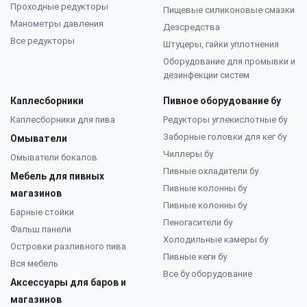
Проходные редукторы
Пищевые силиконовые смазки
Манометры давления
Дезсредства
Все редукторы
Штуцеры, гайки уплотнения
Оборудование для промывки и
дезинфекции систем
Каплесборники
Пивное оборудование бу
Каплесборники для пива
Редукторы углекислотные бу
Заборные головки для кег бу
Омыватели
Чиллеры бу
Омыватели бокалов
Пивные охладители бу
Мебель для пивных
Пивные колонны бу
магазинов
Пивные колонны бу
Барные стойки
Пеногасители бу
Фальш панели
Холодильные камеры бу
Островки разливного пива
Пивные кеги бу
Вся мебель
Все бу оборудование
Аксессуары для баров и
магазинов