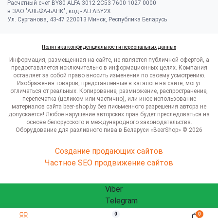
Расчетный счет BY80 ALFA 3012 2C53 7600 1027 0000
в ЗАО "АЛЬФА-БАНК", код - ALFABY2X
Ул. Сурганова, 43-47 220013 Минск, Республика Беларусь
Политика конфиденциальности персональных данных
Информация, размещенная на сайте, не является публичной офертой, а
предоставляется исключительно в информационных целях. Компания
оставляет за собой право вносить изменения по своему усмотрению.
Изображения товаров, представленные в каталоге на сайте, могут
отличаться от реальных. Копирование, размножение, распространение,
перепечатка (целиком или частично), или иное использование
материалов сайта beer-shop.by без письменного разрешения автора не
допускается! Любое нарушение авторских прав будет преследоваться на
основе белорусского и международного законодательства.
Оборудование для разливного пива в Беларуси «BeerShop» © 2026
Создание продающих сайтов
Частное SEO продвижение сайтов
Viber
Telegram
WhatsApp
0
0