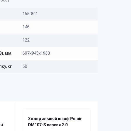
 все)
155-801
146
122
В), мм
697х945х1960
ку, кг
50
Холодильный шкаф Polair
 и
DM107-S версия 2.0