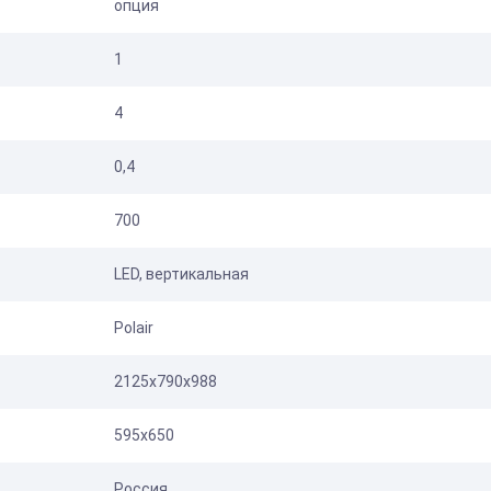
опция
1
4
0,4
700
LED, вертикальная
Polair
2125х790х988
595x650
Россия