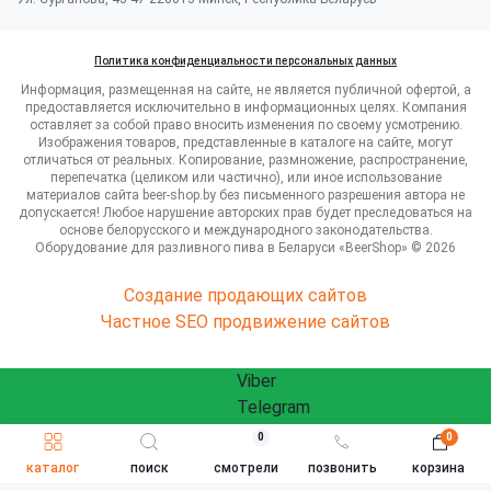
Политика конфиденциальности персональных данных
Информация, размещенная на сайте, не является публичной офертой, а
предоставляется исключительно в информационных целях. Компания
оставляет за собой право вносить изменения по своему усмотрению.
Изображения товаров, представленные в каталоге на сайте, могут
отличаться от реальных. Копирование, размножение, распространение,
перепечатка (целиком или частично), или иное использование
материалов сайта beer-shop.by без письменного разрешения автора не
допускается! Любое нарушение авторских прав будет преследоваться на
основе белорусского и международного законодательства.
Оборудование для разливного пива в Беларуси «BeerShop» © 2026
Создание продающих сайтов
Частное SEO продвижение сайтов
Viber
Telegram
WhatsApp
0
0
ЗАКАЗАТЬ ЗВОНОК
Быстрый заказ
info@beershop.by
каталог
поиск
смотрели
позвонить
корзина
Заказать звонок