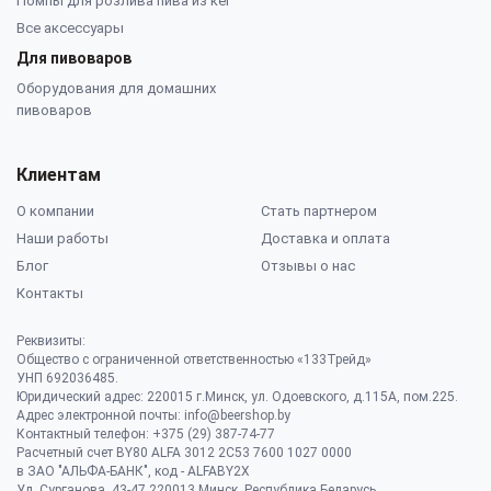
Помпы для розлива пива из кег
Все аксессуары
Для пивоваров
Оборудования для домашних
пивоваров
Клиентам
О компании
Стать партнером
Наши работы
Доставка и оплата
Блог
Отзывы о нас
Контакты
Реквизиты:
Общество с ограниченной ответственностью «133Трейд»
УНП 692036485​.
Юридический адрес: 220015 г.Минск, ул. Одоевского, д.115А, пом.225.
Адрес электронной почты: info@beershop.by
Контактный телефон: +375 (29) 387-74-77
Расчетный счет BY80 ALFA 3012 2C53 7600 1027 0000
в ЗАО "АЛЬФА-БАНК", код - ALFABY2X
Ул. Сурганова, 43-47 220013 Минск, Республика Беларусь