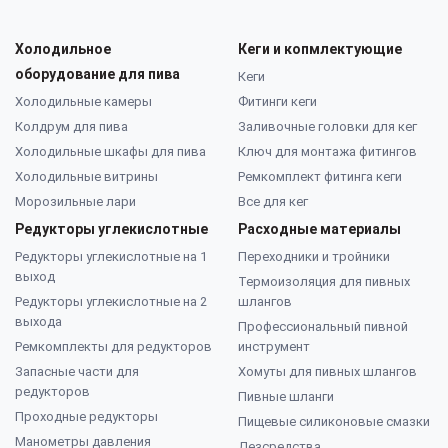
Холодильное
Кеги и копмлектующие
оборудование для пива
Кеги
Холодильные камеры
Фитинги кеги
Колдрум для пива
Заливочные головки для кег
Холодильные шкафы для пива
Ключ для монтажа фитингов
Холодильные витрины
Ремкомплект фитинга кеги
Морозильные лари
Все для кег
Редукторы углекислотные
Расходные материалы
Редукторы углекислотные на 1
Переходники и тройники
выход
Термоизоляция для пивных
Редукторы углекислотные на 2
шлангов
выхода
Профессиональный пивной
Ремкомплекты для редукторов
инструмент
Запасные части для
Хомуты для пивных шлангов
редукторов
Пивные шланги
Проходные редукторы
Пищевые силиконовые смазки
Манометры давления
Дезсредства