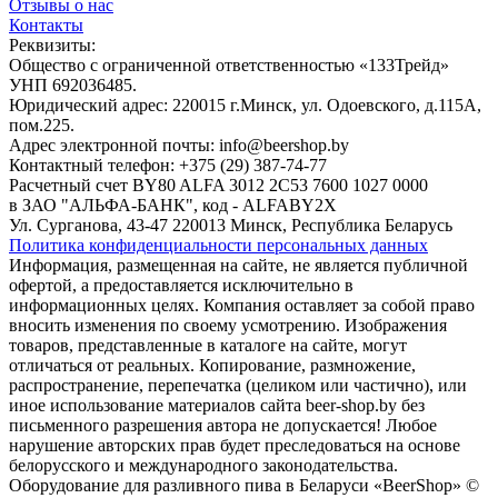
Отзывы о нас
Контакты
Реквизиты:
Общество с ограниченной ответственностью «133Трейд»
УНП 692036485​.
Юридический адрес: 220015 г.Минск, ул. Одоевского, д.115А,
пом.225.
Адрес электронной почты: info@beershop.by
Контактный телефон: +375 (29) 387-74-77
Расчетный счет BY80 ALFA 3012 2C53 7600 1027 0000
в ЗАО "АЛЬФА-БАНК", код - ALFABY2X
Ул. Сурганова, 43-47 220013 Минск, Республика Беларусь
Политика конфиденциальности персональных данных
Информация, размещенная на сайте, не является публичной
офертой, а предоставляется исключительно в
информационных целях. Компания оставляет за собой право
вносить изменения по своему усмотрению. Изображения
товаров, представленные в каталоге на сайте, могут
отличаться от реальных. Копирование, размножение,
распространение, перепечатка (целиком или частично), или
иное использование материалов сайта beer-shop.by без
письменного разрешения автора не допускается! Любое
нарушение авторских прав будет преследоваться на основе
белорусского и международного законодательства.
Оборудование для разливного пива в Беларуси «BeerShop» ©