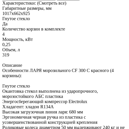
Характеристики:
(Смотреть все)
Габаритные размеры, мм
1017х662х925
Гнутое стекло
Да
Количество корзин в комплекте
4
Мощность, кВт
0,25
Объем, л
319
Описание
Особенности ЛАРЯ морозильного CF 300 C красного (4
корзины):
Гнутое стекло
Окантовка стекол выполнена из ударопрочного,
морозостойкого АБС пластика
Энергосберегающий компрессор Electrolux
Хладагент: хладон R134А
Высокая загрузочная линия ларя: 680 мм
Эргономичная черная ручка из пластика с
усовершенствованной конструкцией крепления
Роликовые колеса диаметром 50 мм выдерживают 240 кг и не