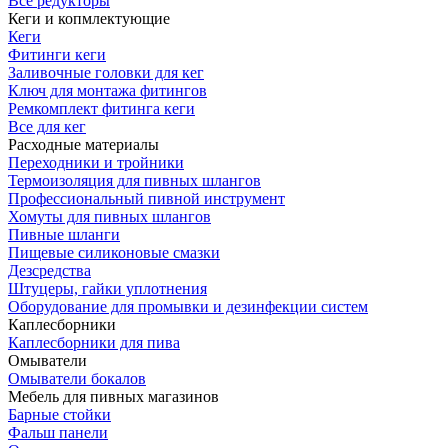
Все редукторы
Кеги и копмлектующие
Кеги
Фитинги кеги
Заливочные головки для кег
Ключ для монтажа фитингов
Ремкомплект фитинга кеги
Все для кег
Расходные материалы
Переходники и тройники
Термоизоляция для пивных шлангов
Профессиональный пивной инструмент
Хомуты для пивных шлангов
Пивные шланги
Пищевые силиконовые смазки
Дезсредства
Штуцеры, гайки уплотнения
Оборудование для промывки и дезинфекции систем
Каплесборники
Каплесборники для пива
Омыватели
Омыватели бокалов
Мебель для пивных магазинов
Барные стойки
Фальш панели