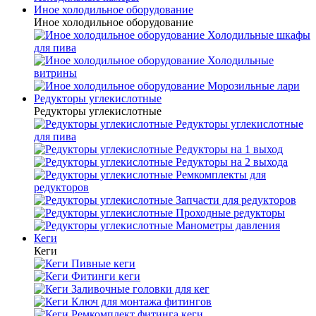
Иное холодильное оборудование
Иное холодильное оборудование
Холодильные шкафы
для пива
Холодильные
витрины
Морозильные лари
Редукторы углекислотные
Редукторы углекислотные
Редукторы углекислотные
для пива
Редукторы на 1 выход
Редукторы на 2 выхода
Ремкомплекты для
редукторов
Запчасти для редукторов
Проходные редукторы
Манометры давления
Кеги
Кеги
Пивные кеги
Фитинги кеги
Заливочные головки для кег
Ключ для монтажа фитингов
Ремкомплект фитинга кеги