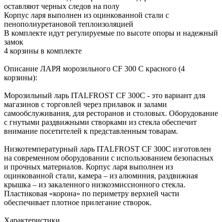
оставляют черных следов на полу
Корпус ларя выполнен из оцинкованной стали с
пенополиуретановой теплоизоляцией
В комплекте идут регулируемые по высоте опоры и надежный
замок
4 корзины в комплекте
Описание ЛАРЯ морозильного CF 300 C красного (4
корзины):
Морозильный ларь ITALFROST CF 300C - это вариант для
магазинов с торговлей через прилавок и залами
самообслуживания, для ресторанов и столовых. Оборудование
с гнутыми раздвижными створками из стекла обеспечит
внимание посетителей к представленным товарам.
Низкотемпературный ларь ITALFROST CF 300C изготовлен
на современном оборудовании с использованием безопасных
и прочных материалов. Корпус ларя выполнен из
оцинкованной стали, камера – из алюминия, раздвижная
крышка – из закаленного низкоэмиссионного стекла.
Пластиковая «корона» по периметру верхней части
обеспечивает плотное прилегание створок.
Характеристики