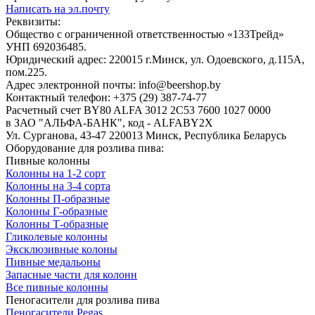
Написать на эл.почту
Реквизиты:
Общество с ограниченной ответственностью «133Трейд»
УНП 692036485​.
Юридический адрес: 220015 г.Минск, ул. Одоевского, д.115А,
пом.225.
Адрес электронной почты: info@beershop.by
Контактный телефон: +375 (29) 387-74-77
Расчетный счет BY80 ALFA 3012 2C53 7600 1027 0000
в ЗАО "АЛЬФА-БАНК", код - ALFABY2X
Ул. Сурганова, 43-47 220013 Минск, Республика Беларусь
Оборудование для розлива пива:
Пивные колонны
Колонны на 1-2 сорт
Колонны на 3-4 сорта
Колонны П-образные
Колонны Г-образные
Колонны Т-образные
Гликолевые колонны
Эксклюзивные колоны
Пивные медальоны
Запасные части для колонн
Все пивные колонны
Пеногасители для розлива пива
Пеногасители Pegas