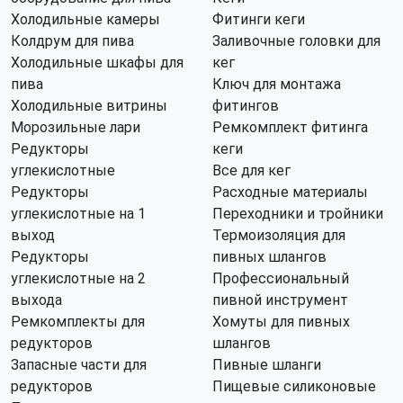
Холодильные камеры
Фитинги кеги
Колдрум для пива
Заливочные головки для
Холодильные шкафы для
кег
пива
Ключ для монтажа
Холодильные витрины
фитингов
Морозильные лари
Ремкомплект фитинга
Редукторы
кеги
углекислотные
Все для кег
Редукторы
Расходные материалы
углекислотные на 1
Переходники и тройники
выход
Термоизоляция для
Редукторы
пивных шлангов
углекислотные на 2
Профессиональный
выхода
пивной инструмент
Ремкомплекты для
Хомуты для пивных
редукторов
шлангов
Запасные части для
Пивные шланги
редукторов
Пищевые силиконовые