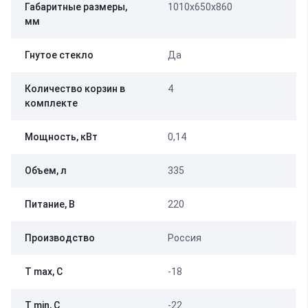
Габаритные размеры,
1010х650х860
мм
Гнутое стекло
Да
Количество корзин в
4
комплекте
Мощность, кВт
0,14
Объем, л
335
Питание, В
220
Производство
Россия
Т max, С
-18
Т min, С
-22