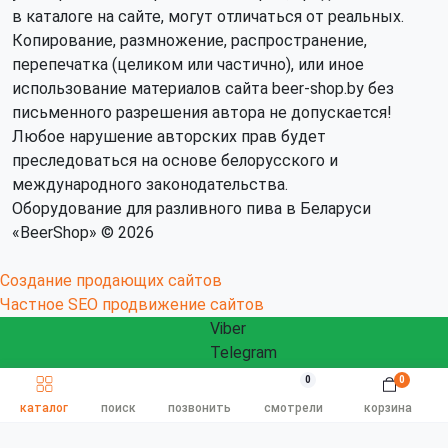
в каталоге на сайте, могут отличаться от реальных.
Копирование, размножение, распространение,
перепечатка (целиком или частично), или иное
использование материалов сайта beer-shop.by без
письменного разрешения автора не допускается!
Любое нарушение авторских прав будет
преследоваться на основе белорусского и
международного законодательства.
Оборудование для разливного пива в Беларуси
«BeerShop» © 2026
Создание продающих сайтов
Частное SEO продвижение сайтов
Viber
Telegram
WhatsApp
0
0
ЗАКАЗАТЬ ЗВОНОК
Быстрый заказ
info@beershop.by
каталог
поиск
позвонить
смотрели
корзина
Заказать звонок