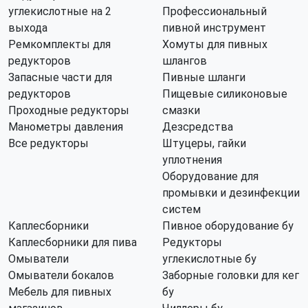
углекислотные на 2
Профессиональный
выхода
пивной инструмент
Ремкомплекты для
Хомуты для пивных
редукторов
шлангов
Запасные части для
Пивные шланги
редукторов
Пищевые силиконовые
Проходные редукторы
смазки
Манометры давления
Дезсредства
Все редукторы
Штуцеры, гайки
уплотнения
Оборудование для
промывки и дезинфекции
систем
Каплесборники
Пивное оборудование бу
Каплесборники для пива
Редукторы
Омыватели
углекислотные бу
Омыватели бокалов
Заборные головки для кег
Мебель для пивных
бу