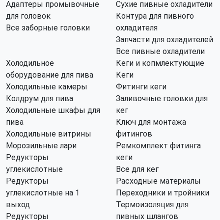
Адаптеры промывочные
Сухие пивные охладители
для головок
Контура для пивного
Все заборные головки
охладителя
Запчасти для охладителей
Все пивные охладители
Холодильное
Кеги и копмлектующие
оборудование для пива
Кеги
Холодильные камеры
Фитинги кеги
Колдрум для пива
Заливочные головки для
Холодильные шкафы для
кег
пива
Ключ для монтажа
Холодильные витрины
фитингов
Морозильные лари
Ремкомплект фитинга
Редукторы
кеги
углекислотные
Все для кег
Редукторы
Расходные материалы
углекислотные на 1
Переходники и тройники
выход
Термоизоляция для
Редукторы
пивных шлангов