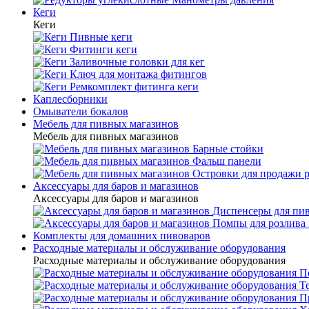
Кеги
Кеги
Пивные кеги
Фитинги кеги
Заливочные головки для кег
Ключ для монтажа фитингов
Ремкомплект фитинга кеги
Каплесборники
Омыватели бокалов
Мебель для пивных магазинов
Мебель для пивных магазинов
Барные стойки
Фальш панели
Островки для продажи 
Аксессуары для баров и магазинов
Аксессуары для баров и магазинов
Диспенсеры для пи
Помпы для розлива 
Комплекты для домашних пивоваров
Расходные материалы и обслуживание оборудования
Расходные материалы и обслуживание оборудования
П
Т
П