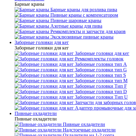
Барные краны
Барные краны для розлива пива
Пивные краны с компенсатором
Пивные шаровые краны
Азотные краны для пива
Ремкомплекты и запчасти для краов
Эксклюзивные пивные краны
Заборные головки для кег
Заборные головки для кег
Заборные головки для кег
Ремкомплекты головок
Заборные головки тип А
Заборные головки тип G
Заборные головки тип S
Заборные головки тип М
Заборные головки Тип F
Заборные головки тип D
Заборные головки Тип U
Запчасти для заборных голо
Адаптер промывочные для з
Пивные охладители
Пивные охладители
Пивные охладители
Надстоечные охладители
Охладители на 1-2 сорта