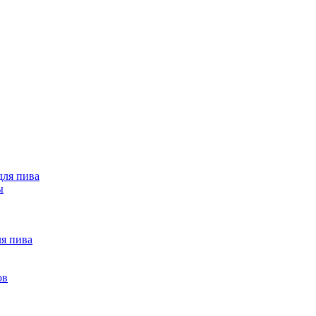
ля пива
ы
ля пива
ов