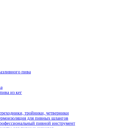
разливного пива
ва
пива из кег
ереходники, тройники, четверники
ермоизоляция для пивных шлангов
рофессиональный пивной инструмент