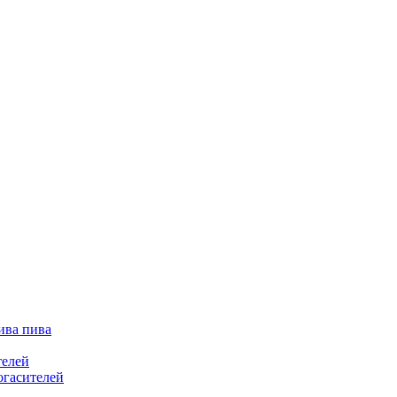
ива пива
телей
огасителей