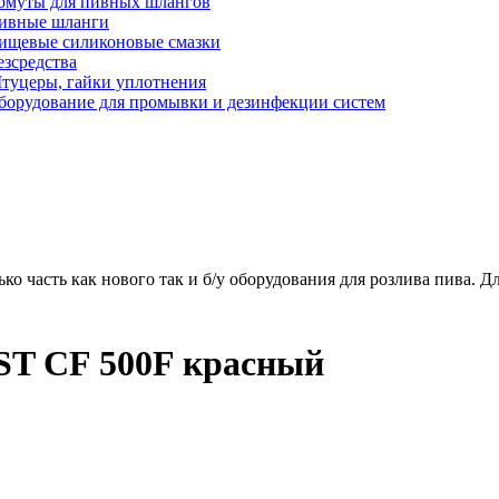
омуты для пивных шлангов
ивные шланги
ищевые силиконовые смазки
езсредства
туцеры, гайки уплотнения
борудование для промывки и дезинфекции систем
ько часть как нового так и б/у оборудования для розлива пива.
T CF 500F красный