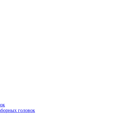
вок
аборных головок