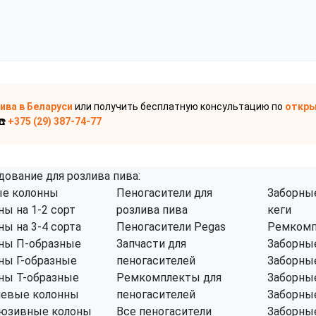
пива
в Беларуси
или получить бесплатную консультацию по
откры
☎️
+375 (29) 387-74-77
дование для розлива пива:
е колонны
Пеногасители для
Заборные
ны на 1-2 сорт
розлива пива
кеги
ны на 3-4 сорта
Пеногасители Pegas
Ремкомп
ны П-образные
Запчасти для
Заборные
ны Г-образные
пеногасителей
Заборные
ны Т-образные
Ремкомплекты для
Заборные
левые колонны
пеногасителей
Заборные
юзивные колоны
Все пеногасители
Заборные