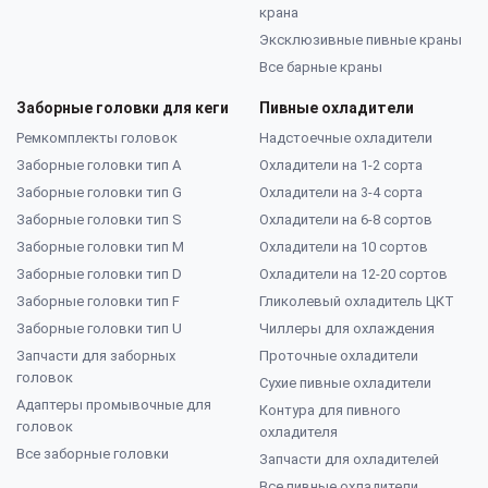
крана
Эксклюзивные пивные краны
Все барные краны
Заборные головки для кеги
Пивные охладители
Ремкомплекты головок
Надстоечные охладители
Заборные головки тип А
Охладители на 1-2 сорта
Заборные головки тип G
Охладители на 3-4 сорта
Заборные головки тип S
Охладители на 6-8 сортов
Заборные головки тип M
Охладители на 10 сортов
Заборные головки тип D
Охладители на 12-20 сортов
Заборные головки тип F
Гликолевый охладитель ЦКТ
Заборные головки тип U
Чиллеры для охлаждения
Запчасти для заборных
Проточные охладители
головок
Сухие пивные охладители
Адаптеры промывочные для
Контура для пивного
головок
охладителя
Все заборные головки
Запчасти для охладителей
Все пивные охладители