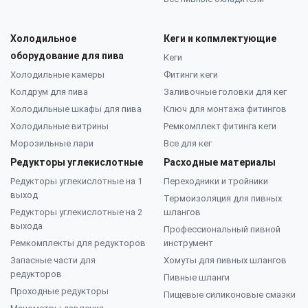
Холодильное
Кеги и копмлектующие
оборудование для пива
Кеги
Холодильные камеры
Фитинги кеги
Колдрум для пива
Заливочные головки для кег
Холодильные шкафы для пива
Ключ для монтажа фитингов
Холодильные витрины
Ремкомплект фитинга кеги
Морозильные лари
Все для кег
Редукторы углекислотные
Расходные материалы
Редукторы углекислотные на 1
Переходники и тройники
выход
Термоизоляция для пивных
Редукторы углекислотные на 2
шлангов
выхода
Профессиональный пивной
Ремкомплекты для редукторов
инструмент
Запасные части для
Хомуты для пивных шлангов
редукторов
Пивные шланги
Проходные редукторы
Пищевые силиконовые смазки