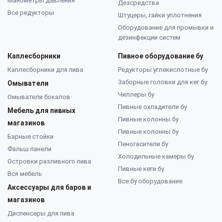
Манометры давления
Дезсредства
Все редукторы
Штуцеры, гайки уплотнения
Оборудование для промывки и
дезинфекции систем
Каплесборники
Пивное оборудование бу
Каплесборники для пива
Редукторы углекислотные бу
Заборные головки для кег бу
Омыватели
Чиллеры бу
Омыватели бокалов
Пивные охладители бу
Мебель для пивных
Пивные колонны бу
магазинов
Пивные колонны бу
Барные стойки
Пеногасители бу
Фальш панели
Холодильные камеры бу
Островки разливного пива
Пивные кеги бу
Вся мебель
Все бу оборудование
Аксессуары для баров и
магазинов
Диспенсеры для пива