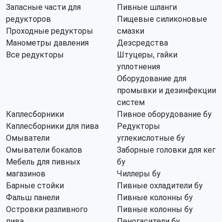
Запасные части для
Пивные шланги
редукторов
Пищевые силиконовые
Проходные редукторы
смазки
Манометры давления
Дезсредства
Все редукторы
Штуцеры, гайки
уплотнения
Оборудование для
промывки и дезинфекции
систем
Каплесборники
Пивное оборудование бу
Каплесборники для пива
Редукторы
Омыватели
углекислотные бу
Омыватели бокалов
Заборные головки для кег
Мебель для пивных
бу
магазинов
Чиллеры бу
Барные стойки
Пивные охладители бу
Фальш панели
Пивные колонны бу
Островки разливного
Пивные колонны бу
пива
Пеногасители бу