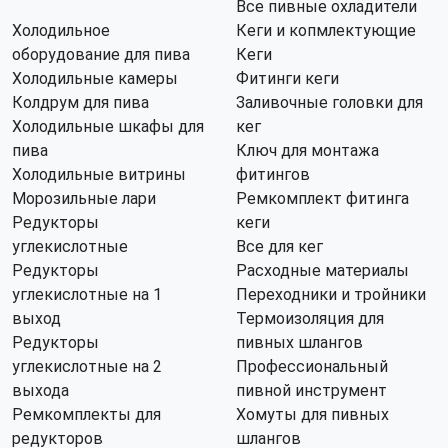
Все пивные охладители
Холодильное
Кеги и копмлектующие
оборудование для пива
Кеги
Холодильные камеры
Фитинги кеги
Колдрум для пива
Заливочные головки для
Холодильные шкафы для
кег
пива
Ключ для монтажа
Холодильные витрины
фитингов
Морозильные лари
Ремкомплект фитинга
Редукторы
кеги
углекислотные
Все для кег
Редукторы
Расходные материалы
углекислотные на 1
Переходники и тройники
выход
Термоизоляция для
Редукторы
пивных шлангов
углекислотные на 2
Профессиональный
выхода
пивной инструмент
Ремкомплекты для
Хомуты для пивных
редукторов
шлангов