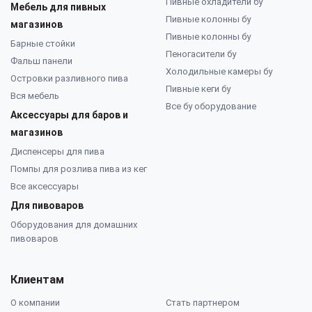
Пивные охладители бу
Мебель для пивных
Пивные колонны бу
магазинов
Пивные колонны бу
Барные стойки
Пеногасители бу
Фальш панели
Холодильные камеры бу
Островки разливного пива
Пивные кеги бу
Вся мебель
Все бу оборудование
Аксессуары для баров и
магазинов
Диспенсеры для пива
Помпы для розлива пива из кег
Все аксессуары
Для пивоваров
Оборудования для домашних
пивоваров
Клиентам
О компании
Стать партнером