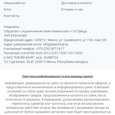
Наши работы
Доставка и оплата
Блог
Отзывы о нас
Контакты
Реквизиты:
Общество с ограниченной ответственностью «133Трейд»
УНП 692036485​.
Юридический адрес: 220015 г.Минск, ул. Одоевского, д.115А, пом.225.
Адрес электронной почты: info@beershop.by
Контактный телефон: +375 (29) 387-74-77
Расчетный счет BY80 ALFA 3012 2C53 7600 1027 0000
в ЗАО "АЛЬФА-БАНК", код - ALFABY2X
Ул. Сурганова, 43-47 220013 Минск, Республика Беларусь
Политика конфиденциальности персональных данных
Информация, размещенная на сайте, не является публичной офертой, а
предоставляется исключительно в информационных целях. Компания
оставляет за собой право вносить изменения по своему усмотрению.
Изображения товаров, представленные в каталоге на сайте, могут
отличаться от реальных. Копирование, размножение, распространение,
перепечатка (целиком или частично), или иное использование
материалов сайта beer-shop.by без письменного разрешения автора не
допускается! Любое нарушение авторских прав будет преследоваться на