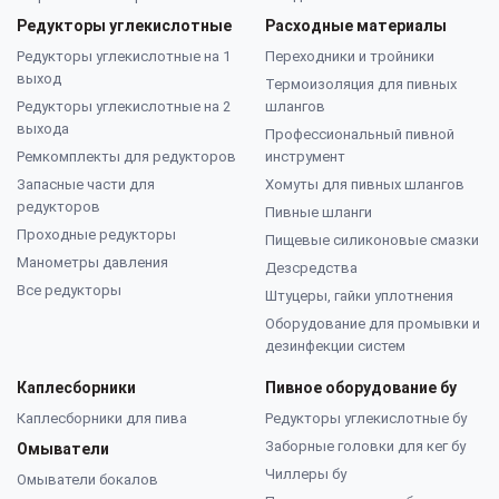
Редукторы углекислотные
Расходные материалы
Редукторы углекислотные на 1
Переходники и тройники
выход
Термоизоляция для пивных
Редукторы углекислотные на 2
шлангов
выхода
Профессиональный пивной
Ремкомплекты для редукторов
инструмент
Запасные части для
Хомуты для пивных шлангов
редукторов
Пивные шланги
Проходные редукторы
Пищевые силиконовые смазки
Манометры давления
Дезсредства
Все редукторы
Штуцеры, гайки уплотнения
Оборудование для промывки и
дезинфекции систем
Каплесборники
Пивное оборудование бу
Каплесборники для пива
Редукторы углекислотные бу
Заборные головки для кег бу
Омыватели
Чиллеры бу
Омыватели бокалов