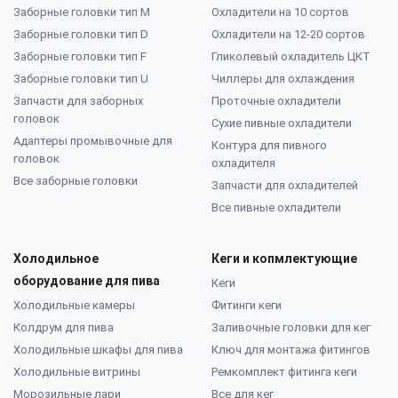
Заборные головки тип M
Охладители на 10 сортов
Заборные головки тип D
Охладители на 12-20 сортов
Заборные головки тип F
Гликолевый охладитель ЦКТ
Заборные головки тип U
Чиллеры для охлаждения
Запчасти для заборных
Проточные охладители
головок
Сухие пивные охладители
Адаптеры промывочные для
Контура для пивного
головок
охладителя
Все заборные головки
Запчасти для охладителей
Все пивные охладители
Холодильное
Кеги и копмлектующие
оборудование для пива
Кеги
Холодильные камеры
Фитинги кеги
Колдрум для пива
Заливочные головки для кег
Холодильные шкафы для пива
Ключ для монтажа фитингов
Холодильные витрины
Ремкомплект фитинга кеги
Морозильные лари
Все для кег