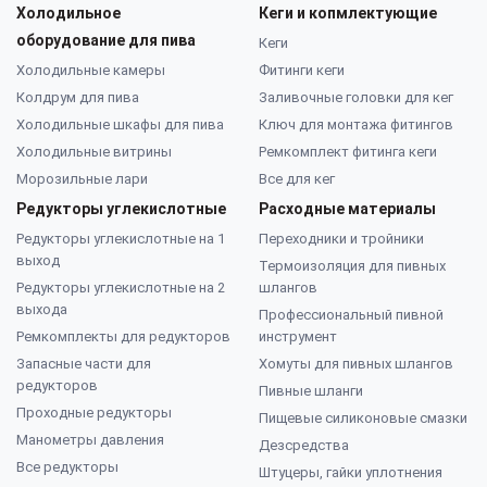
Холодильное
Кеги и копмлектующие
оборудование для пива
Кеги
Холодильные камеры
Фитинги кеги
Колдрум для пива
Заливочные головки для кег
Холодильные шкафы для пива
Ключ для монтажа фитингов
Холодильные витрины
Ремкомплект фитинга кеги
Морозильные лари
Все для кег
Редукторы углекислотные
Расходные материалы
Редукторы углекислотные на 1
Переходники и тройники
выход
Термоизоляция для пивных
Редукторы углекислотные на 2
шлангов
выхода
Профессиональный пивной
Ремкомплекты для редукторов
инструмент
Запасные части для
Хомуты для пивных шлангов
редукторов
Пивные шланги
Проходные редукторы
Пищевые силиконовые смазки
Манометры давления
Дезсредства
Все редукторы
Штуцеры, гайки уплотнения