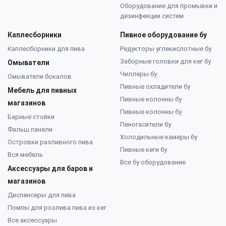
Оборудование для промывки и
дезинфекции систем
Каплесборники
Пивное оборудование бу
Каплесборники для пива
Редукторы углекислотные бу
Заборные головки для кег бу
Омыватели
Чиллеры бу
Омыватели бокалов
Пивные охладители бу
Мебель для пивных
Пивные колонны бу
магазинов
Пивные колонны бу
Барные стойки
Пеногасители бу
Фальш панели
Холодильные камеры бу
Островки разливного пива
Пивные кеги бу
Вся мебель
Все бу оборудование
Аксессуары для баров и
магазинов
Диспенсеры для пива
Помпы для розлива пива из кег
Все аксессуары