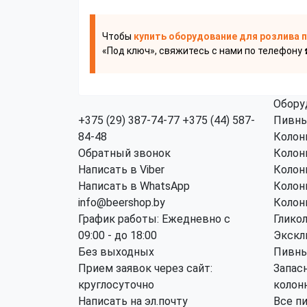
Чтобы
купить оборудование для розлива 
«Под ключ», свяжитесь с нами по телефону 
Обору
+375 (29) 387-74-77
+375 (44) 587-
Пивны
84-48
Колон
Обратный звонок
Колон
Написать в Viber
Колон
Написать в WhatsApp
Колон
info@beershop.by
Колон
График работы: Ежедневно с
Глико
09:00 - до 18:00
Экскл
Без выходных
Пивны
Прием заявок через сайт:
Запас
круглосуточно
колон
Написать на эл.почту
Все п