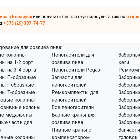
пива
в Беларуси
или получить бесплатную консультацию по
откры
☎️
+375 (29) 387-74-77
дование для розлива пива:
е колонны
Пеногасители для
Заборные
ны на 1-2 сорт
розлива пива
кеги
ны на 3-4 сорта
Пеногасители Pegas
Ремкомп
ны П-образные
Запчасти для
Заборные
ны Г-образные
пеногасителей
Заборные
ны Т-образные
Ремкомплекты для
Заборные
левые колонны
пеногасителей
Заборные
юзивные колоны
Все пеногасители
Заборные
е медальоны
Барные краны для
Заборные
ные части для
розлива пива
Заборные
н
Пивные краны с
Запчасти
ивные колонны
компенсатором
головок