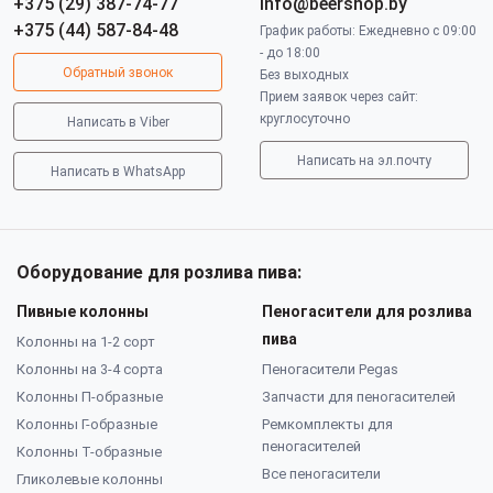
+375 (29) 387-74-77
info@beershop.by
+375 (44) 587-84-48
График работы: Ежедневно с 09:00
- до 18:00
Обратный звонок
Без выходных
Прием заявок через сайт:
круглосуточно
Написать в Viber
Написать на эл.почту
Написать в WhatsApp
Оборудование для розлива пива:
Пивные колонны
Пеногасители для розлива
пива
Колонны на 1-2 сорт
Колонны на 3-4 сорта
Пеногасители Pegas
Колонны П-образные
Запчасти для пеногасителей
Колонны Г-образные
Ремкомплекты для
пеногасителей
Колонны Т-образные
Все пеногасители
Гликолевые колонны