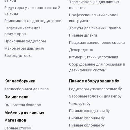
выход
Термоизоляция для пивных
Редукторы углекислотные на 2
шлангов
выхода
Профессиональный пивной
Ремкомплекты для редукторов
инструмент
Запасные части для
Хомуты для пивных шлангов
редукторов
Пивные шланги
Проходные редукторы
Пищевые силиконовые смазки
Манометры давления
Дезсредства
Все редукторы
Штуцеры, гайки уплотнения
Оборудование для промывки и
дезинфекции систем
Каплесборники
Пивное оборудование бу
Каплесборники для пива
Редукторы углекислотные бу
Заборные головки для кег бу
Омыватели
Чиллеры бу
Омыватели бокалов
Пивные охладители бу
Мебель для пивных
Пивные колонны бу
магазинов
Пивные колонны бу
Барные стойки