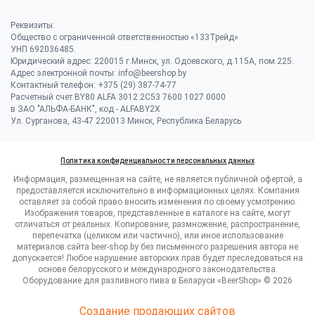
Реквизиты:
Общество с ограниченной ответственностью «133Трейд»
УНП 692036485​.
Юридический адрес: 220015 г.Минск, ул. Одоевского, д.115А, пом.225.
Адрес электронной почты: info@beershop.by
Контактный телефон: +375 (29) 387-74-77
Расчетный счет BY80 ALFA 3012 2C53 7600 1027 0000
в ЗАО "АЛЬФА-БАНК", код - ALFABY2X
Ул. Сурганова, 43-47 220013 Минск, Республика Беларусь
Политика конфиденциальности персональных данных
Информация, размещенная на сайте, не является публичной офертой, а
предоставляется исключительно в информационных целях. Компания
оставляет за собой право вносить изменения по своему усмотрению.
Изображения товаров, представленные в каталоге на сайте, могут
отличаться от реальных. Копирование, размножение, распространение,
перепечатка (целиком или частично), или иное использование
материалов сайта beer-shop.by без письменного разрешения автора не
допускается! Любое нарушение авторских прав будет преследоваться на
основе белорусского и международного законодательства.
Оборудование для разливного пива в Беларуси «BeerShop» © 2026
Создание продающих сайтов