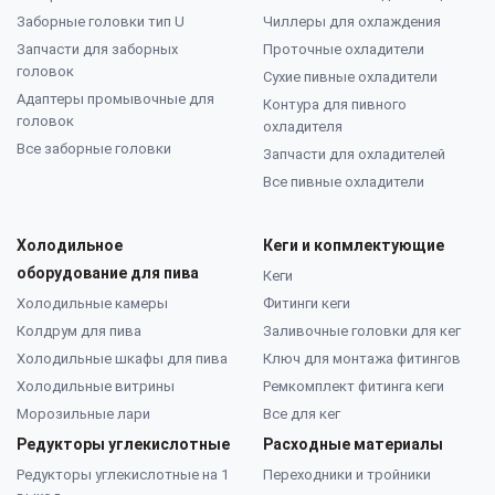
Заборные головки тип U
Чиллеры для охлаждения
Запчасти для заборных
Проточные охладители
головок
Сухие пивные охладители
Адаптеры промывочные для
Контура для пивного
головок
охладителя
Все заборные головки
Запчасти для охладителей
Все пивные охладители
Холодильное
Кеги и копмлектующие
оборудование для пива
Кеги
Холодильные камеры
Фитинги кеги
Колдрум для пива
Заливочные головки для кег
Холодильные шкафы для пива
Ключ для монтажа фитингов
Холодильные витрины
Ремкомплект фитинга кеги
Морозильные лари
Все для кег
Редукторы углекислотные
Расходные материалы
Редукторы углекислотные на 1
Переходники и тройники