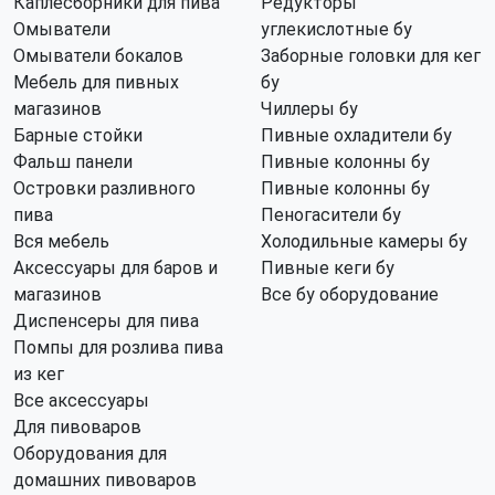
Каплесборники для пива
Редукторы
Омыватели
углекислотные бу
Омыватели бокалов
Заборные головки для кег
Мебель для пивных
бу
магазинов
Чиллеры бу
Барные стойки
Пивные охладители бу
Фальш панели
Пивные колонны бу
Островки разливного
Пивные колонны бу
пива
Пеногасители бу
Вся мебель
Холодильные камеры бу
Аксессуары для баров и
Пивные кеги бу
магазинов
Все бу оборудование
Диспенсеры для пива
Помпы для розлива пива
из кег
Все аксессуары
Для пивоваров
Оборудования для
домашних пивоваров