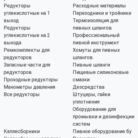
Редукторы
Расходные материалы
углекислотные на 1
Переходники и тройники
выход
Термоизоляция для
Редукторы
пивных шлангов
углекислотные на 2
Профессиональный
выхода
пивной инструмент
Ремкомплекты для
Хомуты для пивных
редукторов
шлангов
Запасные части для
Пивные шланги
редукторов
Пищевые силиконовые
Проходные редукторы
смазки
Манометры давления
Дезсредства
Все редукторы
Штуцеры, гайки
уплотнения
Оборудование для
промывки и дезинфекции
систем
Каплесборники
Пивное оборудование бу