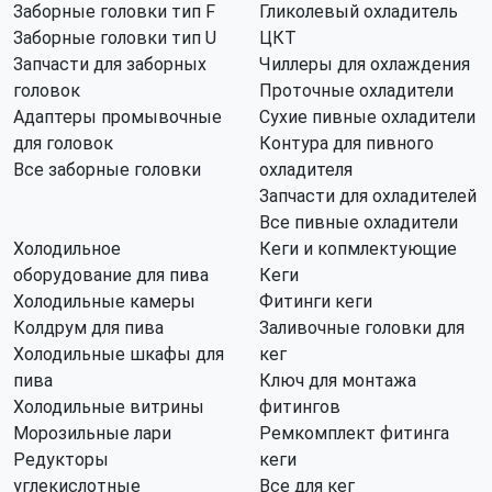
Заборные головки тип F
Гликолевый охладитель
Заборные головки тип U
ЦКТ
Запчасти для заборных
Чиллеры для охлаждения
головок
Проточные охладители
Адаптеры промывочные
Сухие пивные охладители
для головок
Контура для пивного
Все заборные головки
охладителя
Запчасти для охладителей
Все пивные охладители
Холодильное
Кеги и копмлектующие
оборудование для пива
Кеги
Холодильные камеры
Фитинги кеги
Колдрум для пива
Заливочные головки для
Холодильные шкафы для
кег
пива
Ключ для монтажа
Холодильные витрины
фитингов
Морозильные лари
Ремкомплект фитинга
Редукторы
кеги
углекислотные
Все для кег