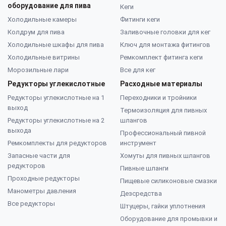
оборудование для пива
Кеги
Холодильные камеры
Фитинги кеги
Колдрум для пива
Заливочные головки для кег
Холодильные шкафы для пива
Ключ для монтажа фитингов
Холодильные витрины
Ремкомплект фитинга кеги
Морозильные лари
Все для кег
Редукторы углекислотные
Расходные материалы
Редукторы углекислотные на 1
Переходники и тройники
выход
Термоизоляция для пивных
Редукторы углекислотные на 2
шлангов
выхода
Профессиональный пивной
Ремкомплекты для редукторов
инструмент
Запасные части для
Хомуты для пивных шлангов
редукторов
Пивные шланги
Проходные редукторы
Пищевые силиконовые смазки
Манометры давления
Дезсредства
Все редукторы
Штуцеры, гайки уплотнения
Оборудование для промывки и