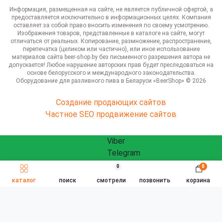
Информация, размещенная на сайте, не является публичной офертой, а
предоставляется исключительно в информационных целях. Компания
оставляет за собой право вносить изменения по своему усмотрению.
Изображения товаров, представленные в каталоге на сайте, могут
отличаться от реальных. Копирование, размножение, распространение,
перепечатка (целиком или частично), или иное использование
материалов сайта beer-shop.by без письменного разрешения автора не
допускается! Любое нарушение авторских прав будет преследоваться на
основе белорусского и международного законодательства.
Оборудование для разливного пива в Беларуси «BeerShop» © 2026
Создание продающих сайтов
Частное SEO продвижение сайтов
Viber
Telegram
WhatsApp
0
0
ЗАКАЗАТЬ ЗВОНОК
Быстрый заказ
info@beershop.by
каталог
поиск
смотрели
позвонить
корзина
Заказать звонок
Связаться с нами