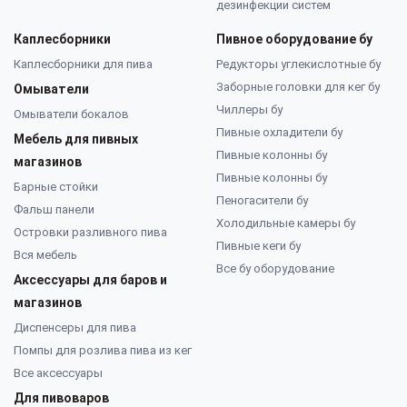
дезинфекции систем
Каплесборники
Пивное оборудование бу
Каплесборники для пива
Редукторы углекислотные бу
Заборные головки для кег бу
Омыватели
Чиллеры бу
Омыватели бокалов
Пивные охладители бу
Мебель для пивных
Пивные колонны бу
магазинов
Пивные колонны бу
Барные стойки
Пеногасители бу
Фальш панели
Холодильные камеры бу
Островки разливного пива
Пивные кеги бу
Вся мебель
Все бу оборудование
Аксессуары для баров и
магазинов
Диспенсеры для пива
Помпы для розлива пива из кег
Все аксессуары
Для пивоваров