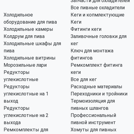
Запчасти для охладителей
Все пивные охладители
Холодильное
Кеги и копмлектующие
оборудование для пива
Кеги
Холодильные камеры
Фитинги кеги
Колдрум для пива
Заливочные головки для
Холодильные шкафы для
кег
пива
Ключ для монтажа
Холодильные витрины
фитингов
Морозильные лари
Ремкомплект фитинга
Редукторы
кеги
углекислотные
Все для кег
Редукторы
Расходные материалы
углекислотные на 1
Переходники и тройники
выход
Термоизоляция для
Редукторы
пивных шлангов
углекислотные на 2
Профессиональный
выхода
пивной инструмент
Ремкомплекты для
Хомуты для пивных