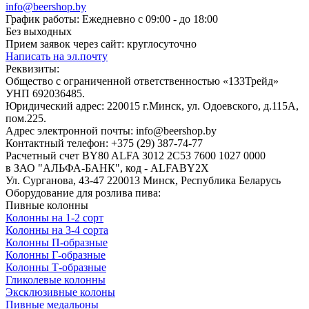
info@beershop.by
График работы: Ежедневно с 09:00 - до 18:00
Без выходных
Прием заявок через сайт: круглосуточно
Написать на эл.почту
Реквизиты:
Общество с ограниченной ответственностью «133Трейд»
УНП 692036485​.
Юридический адрес: 220015 г.Минск, ул. Одоевского, д.115А,
пом.225.
Адрес электронной почты: info@beershop.by
Контактный телефон: +375 (29) 387-74-77
Расчетный счет BY80 ALFA 3012 2C53 7600 1027 0000
в ЗАО "АЛЬФА-БАНК", код - ALFABY2X
Ул. Сурганова, 43-47 220013 Минск, Республика Беларусь
Оборудование для розлива пива:
Пивные колонны
Колонны на 1-2 сорт
Колонны на 3-4 сорта
Колонны П-образные
Колонны Г-образные
Колонны Т-образные
Гликолевые колонны
Эксклюзивные колоны
Пивные медальоны