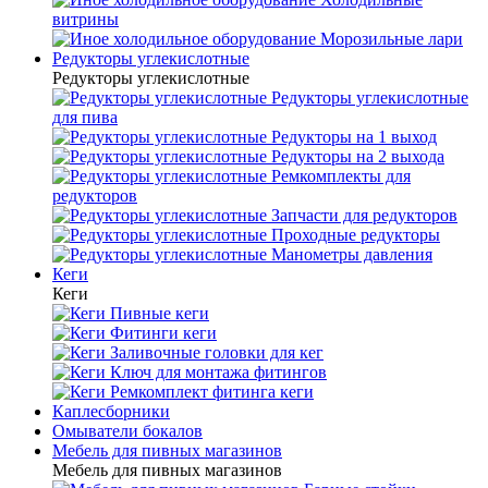
витрины
Морозильные лари
Редукторы углекислотные
Редукторы углекислотные
Редукторы углекислотные
для пива
Редукторы на 1 выход
Редукторы на 2 выхода
Ремкомплекты для
редукторов
Запчасти для редукторов
Проходные редукторы
Манометры давления
Кеги
Кеги
Пивные кеги
Фитинги кеги
Заливочные головки для кег
Ключ для монтажа фитингов
Ремкомплект фитинга кеги
Каплесборники
Омыватели бокалов
Мебель для пивных магазинов
Мебель для пивных магазинов