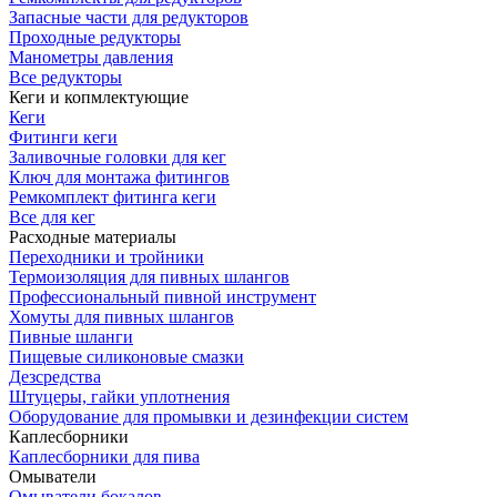
Запасные части для редукторов
Проходные редукторы
Манометры давления
Все редукторы
Кеги и копмлектующие
Кеги
Фитинги кеги
Заливочные головки для кег
Ключ для монтажа фитингов
Ремкомплект фитинга кеги
Все для кег
Расходные материалы
Переходники и тройники
Термоизоляция для пивных шлангов
Профессиональный пивной инструмент
Хомуты для пивных шлангов
Пивные шланги
Пищевые силиконовые смазки
Дезсредства
Штуцеры, гайки уплотнения
Оборудование для промывки и дезинфекции систем
Каплесборники
Каплесборники для пива
Омыватели
Омыватели бокалов