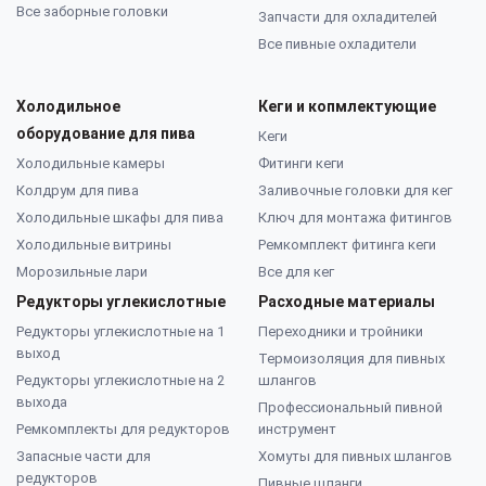
Все заборные головки
Запчасти для охладителей
Все пивные охладители
Холодильное
Кеги и копмлектующие
оборудование для пива
Кеги
Холодильные камеры
Фитинги кеги
Колдрум для пива
Заливочные головки для кег
Холодильные шкафы для пива
Ключ для монтажа фитингов
Холодильные витрины
Ремкомплект фитинга кеги
Морозильные лари
Все для кег
Редукторы углекислотные
Расходные материалы
Редукторы углекислотные на 1
Переходники и тройники
выход
Термоизоляция для пивных
Редукторы углекислотные на 2
шлангов
выхода
Профессиональный пивной
Ремкомплекты для редукторов
инструмент
Запасные части для
Хомуты для пивных шлангов
редукторов
Пивные шланги