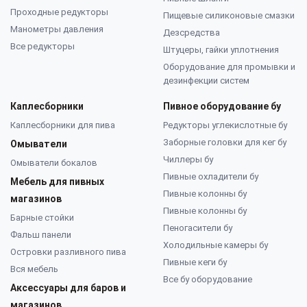
Проходные редукторы
Пищевые силиконовые смазки
Манометры давления
Дезсредства
Все редукторы
Штуцеры, гайки уплотнения
Оборудование для промывки и
дезинфекции систем
Каплесборники
Пивное оборудование бу
Каплесборники для пива
Редукторы углекислотные бу
Заборные головки для кег бу
Омыватели
Чиллеры бу
Омыватели бокалов
Пивные охладители бу
Мебель для пивных
Пивные колонны бу
магазинов
Пивные колонны бу
Барные стойки
Пеногасители бу
Фальш панели
Холодильные камеры бу
Островки разливного пива
Пивные кеги бу
Вся мебель
Все бу оборудование
Аксессуары для баров и
магазинов