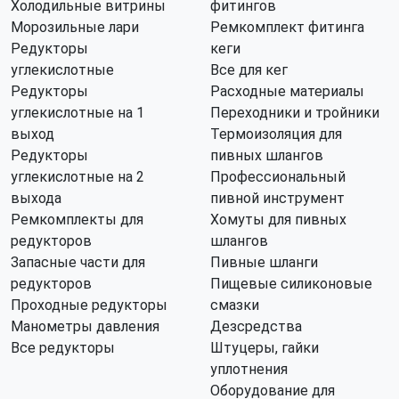
Холодильные витрины
фитингов
Морозильные лари
Ремкомплект фитинга
Редукторы
кеги
углекислотные
Все для кег
Редукторы
Расходные материалы
углекислотные на 1
Переходники и тройники
выход
Термоизоляция для
Редукторы
пивных шлангов
углекислотные на 2
Профессиональный
выхода
пивной инструмент
Ремкомплекты для
Хомуты для пивных
редукторов
шлангов
Запасные части для
Пивные шланги
редукторов
Пищевые силиконовые
Проходные редукторы
смазки
Манометры давления
Дезсредства
Все редукторы
Штуцеры, гайки
уплотнения
Оборудование для