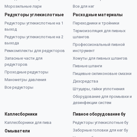
Морозильные лари
Все для кег
Редукторы углекислотные
Расходные материалы
Редукторы углекислотные на 1
Переходники и тройники
выход
Термоизоляция для пивных
Редукторы углекислотные на 2
шлангов
выхода
Профессиональный пивной
Ремкомплекты для редукторов
инструмент
Запасные части для
Хомуты для пивных шлангов
редукторов
Пивные шланги
Проходные редукторы
Пищевые силиконовые смазки
Манометры давления
Дезсредства
Все редукторы
Штуцеры, гайки уплотнения
Оборудование для промывки и
дезинфекции систем
Каплесборники
Пивное оборудование бу
Каплесборники для пива
Редукторы углекислотные бу
Заборные головки для кег бу
Омыватели