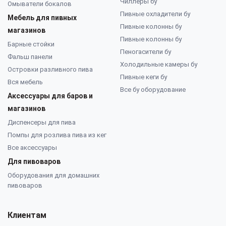
Чиллеры бу
Омыватели бокалов
Пивные охладители бу
Мебель для пивных
Пивные колонны бу
магазинов
Пивные колонны бу
Барные стойки
Пеногасители бу
Фальш панели
Холодильные камеры бу
Островки разливного пива
Пивные кеги бу
Вся мебель
Все бу оборудование
Аксессуары для баров и
магазинов
Диспенсеры для пива
Помпы для розлива пива из кег
Все аксессуары
Для пивоваров
Оборудования для домашних
пивоваров
Клиентам