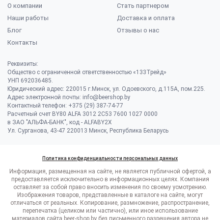
О компании
Стать партнером
Наши работы
Доставка и оплата
Блог
Отзывы о нас
Контакты
Реквизиты:
Общество с ограниченной ответственностью «133Трейд»
УНП 692036485​.
Юридический адрес: 220015 г.Минск, ул. Одоевского, д.115А, пом.225.
Адрес электронной почты: info@beershop.by
Контактный телефон: +375 (29) 387-74-77
Расчетный счет BY80 ALFA 3012 2C53 7600 1027 0000
в ЗАО "АЛЬФА-БАНК", код - ALFABY2X
Ул. Сурганова, 43-47 220013 Минск, Республика Беларусь
Политика конфиденциальности персональных данных
Информация, размещенная на сайте, не является публичной офертой, а
предоставляется исключительно в информационных целях. Компания
оставляет за собой право вносить изменения по своему усмотрению.
Изображения товаров, представленные в каталоге на сайте, могут
отличаться от реальных. Копирование, размножение, распространение,
перепечатка (целиком или частично), или иное использование
материалов сайта beer-shop.by без письменного разрешения автора не