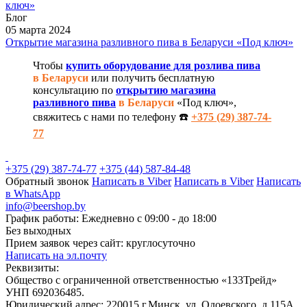
Блог
05 марта 2024
Открытие магазина разливного пива в Беларуси «Под ключ»
Чтобы
купить оборудование для розлива пива
в Беларуси
или получить бесплатную
консультацию по
открытию магазина
разливного пива
в Беларуси
«Под ключ»,
свяжитесь с нами по телефону ☎️
+375 (29) 387-74-
77
+375 (29) 387-74-77
+375 (44) 587-84-48
Обратный звонок
Написать в Viber
Написать в Viber
Написать
в WhatsApp
info@beershop.by
График работы: Ежедневно с 09:00 - до 18:00
Без выходных
Прием заявок через сайт: круглосуточно
Написать на эл.почту
Реквизиты:
Общество с ограниченной ответственностью «133Трейд»
УНП 692036485​.
Юридический адрес: 220015 г.Минск, ул. Одоевского, д.115А,