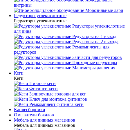
витрины
Морозильные лари
Редукторы углекислотные
Редукторы углекислотные
Редукторы углекислотные
для пива
Редукторы на 1 выход
Редукторы на 2 выхода
Ремкомплекты для
редукторов
Запчасти для редукторов
Проходные редукторы
Манометры давления
Кеги
Кеги
Пивные кеги
Фитинги кеги
Заливочные головки для кег
Ключ для монтажа фитингов
Ремкомплект фитинга кеги
Каплесборники
Омыватели бокалов
Мебель для пивных магазинов
Мебель для пивных магазинов