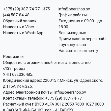
+375 (29) 387-74-77
+375
info@beershop.by
(44) 587-84-48
График работы:
Обратный звонок
Ежедневно с 09:00 - до
Написать в Viber
18:00
Написать в WhatsApp
Без выходных
Прием заявок через сайт:
круглосуточно
Написать на эл.почту
Реквизиты:
Общество с ограниченной ответственностью
«133Трейд»
УНП 692036485​.
Юридический адрес: 220015 г.Минск, ул. Одоевского,
д.115А, пом.225.
Адрес электронной почты: info@beershop.by
Контактный телефон: +375 (29) 387-74-77
Расчетный счет BY80 ALFA 3012 2C53 7600 1027 0000
в ЗАО "АЛЬФА-БАНК", код - ALFABY2X