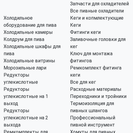
Запчасти для охладителей
Все пивные охладители
Холодильное
Кеги и копмлектующие
оборудование для пива
Кеги
Холодильные камеры
Фитинги кеги
Колдрум для пива
Заливочные головки для
Холодильные шкафы для
кег
пива
Ключ для монтажа
Холодильные витрины
фитингов
Морозильные лари
Ремкомплект фитинга
Редукторы
кеги
углекислотные
Все для кег
Редукторы
Расходные материалы
углекислотные на 1
Переходники и тройники
выход
Термоизоляция для
Редукторы
пивных шлангов
углекислотные на 2
Профессиональный
выхода
пивной инструмент
Ремкомплекты для
Хомуты для пивных