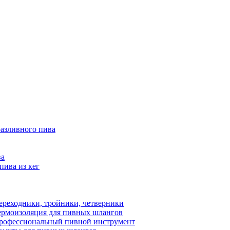
разливного пива
ва
пива из кег
ереходники, тройники, четверники
ермоизоляция для пивных шлангов
рофессиональный пивной инструмент