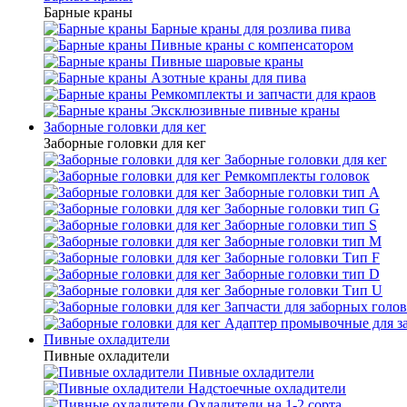
Барные краны
Барные краны для розлива пива
Пивные краны с компенсатором
Пивные шаровые краны
Азотные краны для пива
Ремкомплекты и запчасти для краов
Эксклюзивные пивные краны
Заборные головки для кег
Заборные головки для кег
Заборные головки для кег
Ремкомплекты головок
Заборные головки тип А
Заборные головки тип G
Заборные головки тип S
Заборные головки тип М
Заборные головки Тип F
Заборные головки тип D
Заборные головки Тип U
Запчасти для заборных голо
Адаптер промывочные для з
Пивные охладители
Пивные охладители
Пивные охладители
Надстоечные охладители
Охладители на 1-2 сорта