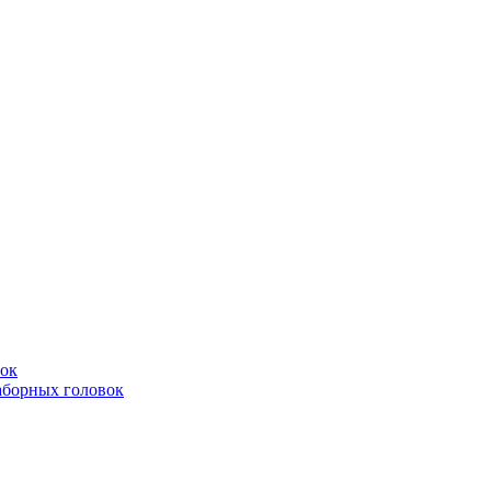
вок
аборных головок