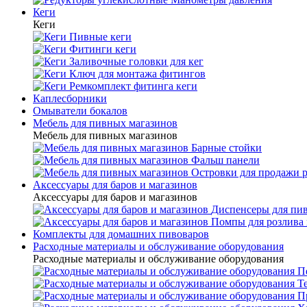
Кеги
Кеги
Пивные кеги
Фитинги кеги
Заливочные головки для кег
Ключ для монтажа фитингов
Ремкомплект фитинга кеги
Каплесборники
Омыватели бокалов
Мебель для пивных магазинов
Мебель для пивных магазинов
Барные стойки
Фальш панели
Островки для продажи 
Аксессуары для баров и магазинов
Аксессуары для баров и магазинов
Диспенсеры для пи
Помпы для розлива 
Комплекты для домашних пивоваров
Расходные материалы и обслуживание оборудования
Расходные материалы и обслуживание оборудования
П
Т
П