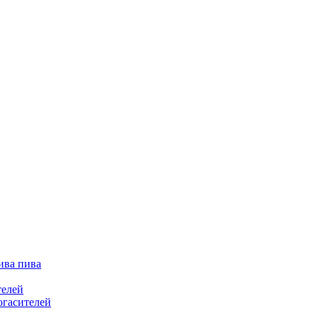
ива пива
телей
огасителей