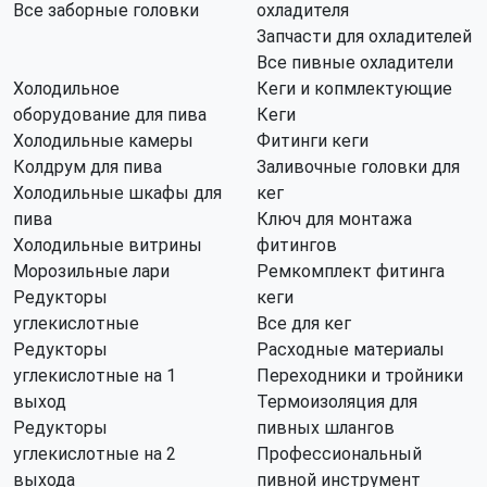
Все заборные головки
охладителя
Запчасти для охладителей
Все пивные охладители
Холодильное
Кеги и копмлектующие
оборудование для пива
Кеги
Холодильные камеры
Фитинги кеги
Колдрум для пива
Заливочные головки для
Холодильные шкафы для
кег
пива
Ключ для монтажа
Холодильные витрины
фитингов
Морозильные лари
Ремкомплект фитинга
Редукторы
кеги
углекислотные
Все для кег
Редукторы
Расходные материалы
углекислотные на 1
Переходники и тройники
выход
Термоизоляция для
Редукторы
пивных шлангов
углекислотные на 2
Профессиональный
выхода
пивной инструмент