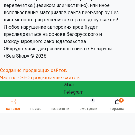
перепечатка (целиком или частично), или иное
использование материалов сайта beer-shop.by без
письменного разрешения автора не допускается!
Любое нарушение авторских прав будет
преследоваться на основе белорусского и
международного законодательства.
Оборудование для разливного пива в Беларуси
«BeerShop» © 2026
Создание продающих сайтов
Частное SEO продвижение сайтов
Viber
Telegram
WhatsApp
0
0
ЗАКАЗАТЬ ЗВОНОК
Быстрый заказ
info@beershop.by
каталог
поиск
позвонить
смотрели
корзина
Заказать звонок
Связаться с нами