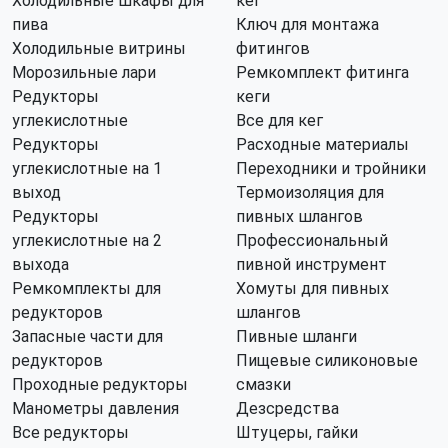
Холодильные шкафы для
кег
пива
Ключ для монтажа
Холодильные витрины
фитингов
Морозильные лари
Ремкомплект фитинга
Редукторы
кеги
углекислотные
Все для кег
Редукторы
Расходные материалы
углекислотные на 1
Переходники и тройники
выход
Термоизоляция для
Редукторы
пивных шлангов
углекислотные на 2
Профессиональный
выхода
пивной инструмент
Ремкомплекты для
Хомуты для пивных
редукторов
шлангов
Запасные части для
Пивные шланги
редукторов
Пищевые силиконовые
Проходные редукторы
смазки
Манометры давления
Дезсредства
Все редукторы
Штуцеры, гайки