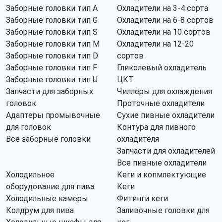
Заборные головки тип А
Охладители на 3-4 сорта
Заборные головки тип G
Охладители на 6-8 сортов
Заборные головки тип S
Охладители на 10 сортов
Заборные головки тип M
Охладители на 12-20
Заборные головки тип D
сортов
Заборные головки тип F
Гликолевый охладитель
Заборные головки тип U
ЦКТ
Запчасти для заборных
Чиллеры для охлаждения
головок
Проточные охладители
Адаптеры промывочные
Сухие пивные охладители
для головок
Контура для пивного
Все заборные головки
охладителя
Запчасти для охладителей
Все пивные охладители
Холодильное
Кеги и копмлектующие
оборудование для пива
Кеги
Холодильные камеры
Фитинги кеги
Колдрум для пива
Заливочные головки для