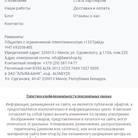
О компании
Стать партнером
Наши работы
Доставка и оплата
Блог
Отзывы о нас
Контакты
Реквизиты:
Общество с ограниченной ответственностью «133Трейд»
УНП 692036485​.
Юридический адрес: 220015 г.Минск, ул. Одоевского, д.115А, пом.225.
Адрес электронной почты: info@beershop.by
Контактный телефон: +375 (29) 387-74-77
Расчетный счет BY80 ALFA 3012 2C53 7600 1027 0000
в ЗАО "АЛЬФА-БАНК", код - ALFABY2X
Ул. Сурганова, 43-47 220013 Минск, Республика Беларусь
Политика конфиденциальности персональных данных
Информация, размещенная на сайте, не является публичной офертой, а
предоставляется исключительно в информационных целях. Компания
оставляет за собой право вносить изменения по своему усмотрению.
Изображения товаров, представленные в каталоге на сайте, могут
отличаться от реальных. Копирование, размножение, распространение,
перепечатка (целиком или частично), или иное использование
материалов сайта beer-shop.by без письменного разрешения автора не