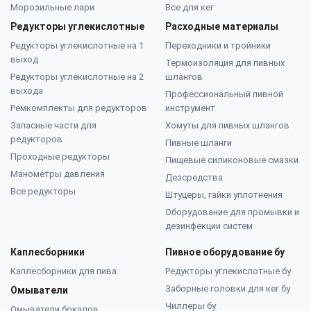
Морозильные лари
Все для кег
Редукторы углекислотные
Расходные материалы
Редукторы углекислотные на 1
Переходники и тройники
выход
Термоизоляция для пивных
Редукторы углекислотные на 2
шлангов
выхода
Профессиональный пивной
Ремкомплекты для редукторов
инструмент
Запасные части для
Хомуты для пивных шлангов
редукторов
Пивные шланги
Проходные редукторы
Пищевые силиконовые смазки
Манометры давления
Дезсредства
Все редукторы
Штуцеры, гайки уплотнения
Оборудование для промывки и
дезинфекции систем
Каплесборники
Пивное оборудование бу
Каплесборники для пива
Редукторы углекислотные бу
Заборные головки для кег бу
Омыватели
Чиллеры бу
Омыватели бокалов