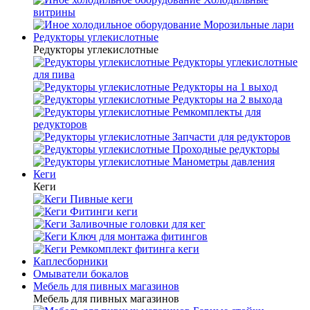
витрины
Морозильные лари
Редукторы углекислотные
Редукторы углекислотные
Редукторы углекислотные
для пива
Редукторы на 1 выход
Редукторы на 2 выхода
Ремкомплекты для
редукторов
Запчасти для редукторов
Проходные редукторы
Манометры давления
Кеги
Кеги
Пивные кеги
Фитинги кеги
Заливочные головки для кег
Ключ для монтажа фитингов
Ремкомплект фитинга кеги
Каплесборники
Омыватели бокалов
Мебель для пивных магазинов
Мебель для пивных магазинов