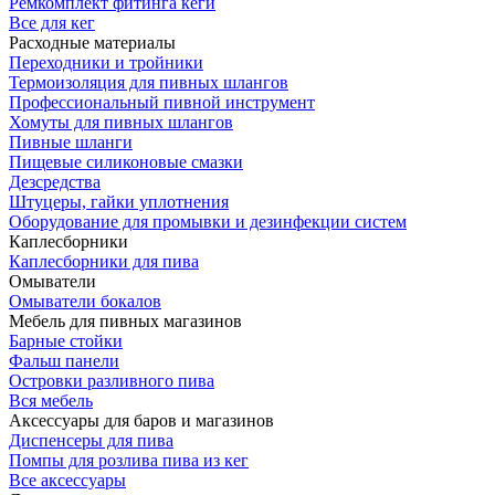
Ремкомплект фитинга кеги
Все для кег
Расходные материалы
Переходники и тройники
Термоизоляция для пивных шлангов
Профессиональный пивной инструмент
Хомуты для пивных шлангов
Пивные шланги
Пищевые силиконовые смазки
Дезсредства
Штуцеры, гайки уплотнения
Оборудование для промывки и дезинфекции систем
Каплесборники
Каплесборники для пива
Омыватели
Омыватели бокалов
Мебель для пивных магазинов
Барные стойки
Фальш панели
Островки разливного пива
Вся мебель
Аксессуары для баров и магазинов
Диспенсеры для пива
Помпы для розлива пива из кег
Все аксессуары