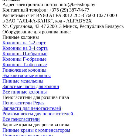
Адрес электронной почты: info@beershop.by
Контактный телефон: +375 (29) 387-74-77
Расчетный счет BY80 ALFA 3012 2C53 7600 1027 0000
в ЗАО "АЛЬФА-БАНК", код - ALFABY2X
Ул. Сурганова, 43-47 220013 Минск, Республика Беларусь
Оборудование для розлива пива:
Пивные колонны
Колонны на 1-2 сорт
Колонны на 3-4 сорта
Колонны П-образные
Колонны Г-образные
Колонны Т-образные
Гликолевые колонны
Эксклюзивные колоны
Пивные медальоны
Запасные части для колонн
Все пивные колонны
Пеногасители для розлива пива
Пеногасители Pegas
Запчасти для пеногасителей
Ремкомплекты для пеногасителей
Все пеногасители
Барные краны для розлива пива
Пивные краны с компенсатором
Пивные шаровые краны