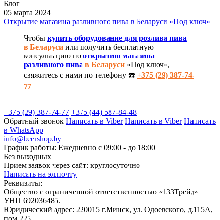
Блог
05 марта 2024
Открытие магазина разливного пива в Беларуси «Под ключ»
Чтобы
купить оборудование для розлива пива
в Беларуси
или получить бесплатную
консультацию по
открытию магазина
разливного пива
в Беларуси
«Под ключ»,
свяжитесь с нами по телефону ☎️
+375 (29) 387-74-
77
+375 (29) 387-74-77
+375 (44) 587-84-48
Обратный звонок
Написать в Viber
Написать в Viber
Написать
в WhatsApp
info@beershop.by
График работы: Ежедневно с 09:00 - до 18:00
Без выходных
Прием заявок через сайт: круглосуточно
Написать на эл.почту
Реквизиты:
Общество с ограниченной ответственностью «133Трейд»
УНП 692036485​.
Юридический адрес: 220015 г.Минск, ул. Одоевского, д.115А,
пом.225.