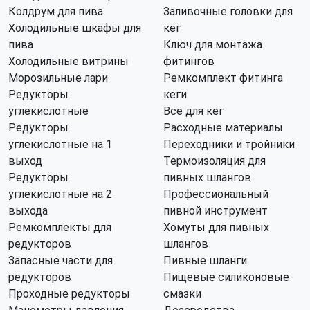
Колдрум для пива
Заливочные головки для
Холодильные шкафы для
кег
пива
Ключ для монтажа
Холодильные витрины
фитингов
Морозильные лари
Ремкомплект фитинга
Редукторы
кеги
углекислотные
Все для кег
Редукторы
Расходные материалы
углекислотные на 1
Переходники и тройники
выход
Термоизоляция для
Редукторы
пивных шлангов
углекислотные на 2
Профессиональный
выхода
пивной инструмент
Ремкомплекты для
Хомуты для пивных
редукторов
шлангов
Запасные части для
Пивные шланги
редукторов
Пищевые силиконовые
Проходные редукторы
смазки