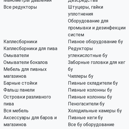
Манометры давления
Дезсредства
Все редукторы
Штуцеры, гайки
уплотнения
Оборудование для
промывки и дезинфекции
систем
Каплесборники
Пивное оборудование бу
Каплесборники для пива
Редукторы
Омыватели
углекислотные бу
Омыватели бокалов
Заборные головки для кег
Мебель для пивных
бу
магазинов
Чиллеры бу
Барные стойки
Пивные охладители бу
Фальш панели
Пивные колонны бу
Островки разливного
Пивные колонны бу
пива
Пеногасители бу
Вся мебель
Холодильные камеры бу
Аксессуары для баров и
Пивные кеги бу
магазинов
Все бу оборудование