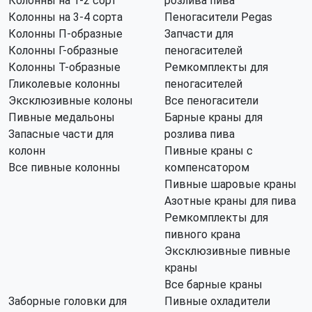
Колонны на 1-2 сорт
розлива пива
Колонны на 3-4 сорта
Пеногасители Pegas
Колонны П-образные
Запчасти для
Колонны Г-образные
пеногасителей
Колонны Т-образные
Ремкомплекты для
Гликолевые колонны
пеногасителей
Эксклюзивные колоны
Все пеногасители
Пивные медальоны
Барные краны для
Запасные части для
розлива пива
колонн
Пивные краны с
Все пивные колонны
компенсатором
Пивные шаровые краны
Азотные краны для пива
Ремкомплекты для
пивного крана
Эксклюзивные пивные
краны
Все барные краны
Заборные головки для
Пивные охладители