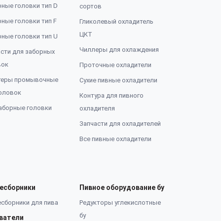
ные головки тип D
сортов
ные головки тип F
Гликолевый охладитель
ЦКТ
ные головки тип U
Чиллеры для охлаждения
сти для заборных
вок
Проточные охладители
теры промывочные
Сухие пивные охладители
оловок
Контура для пивного
аборные головки
охладителя
Запчасти для охладителей
Все пивные охладители
есборники
Пивное оборудование бу
сборники для пива
Редукторы углекислотные
бу
ватели