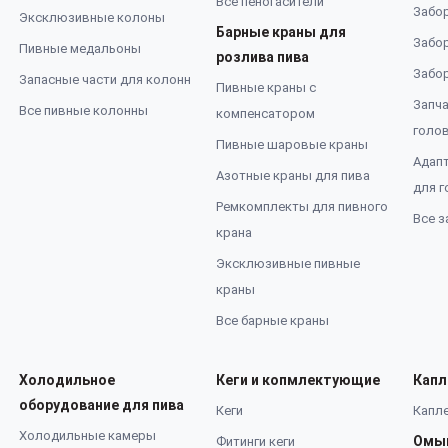
Все пеногасители
Забор
Эксклюзивные колоны
Барные краны для
Забор
Пивные медальоны
розлива пива
Забор
Запасные части для колонн
Пивные краны с
Запча
Все пивные колонны
компенсатором
голо
Пивные шаровые краны
Адап
Азотные краны для пива
для г
Ремкомплекты для пивного
Все з
крана
Эксклюзивные пивные
краны
Все барные краны
Холодильное
Кеги и копмлектующие
Капл
оборудование для пива
Кеги
Капле
Холодильные камеры
Омы
Фитинги кеги