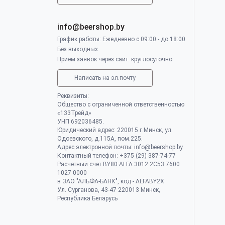
info@beershop.by
График работы: Ежедневно с 09:00 - до 18:00
Без выходных
Прием заявок через сайт: круглосуточно
Написать на эл.почту
Реквизиты:
Общество с ограниченной ответственностью
«133Трейд»
УНП 692036485​.
Юридический адрес: 220015 г.Минск, ул.
Одоевского, д.115А, пом.225.
Адрес электронной почты: info@beershop.by
Контактный телефон: +375 (29) 387-74-77
Расчетный счет BY80 ALFA 3012 2C53 7600
1027 0000
в ЗАО "АЛЬФА-БАНК", код - ALFABY2X
Ул. Сурганова, 43-47 220013 Минск,
Республика Беларусь