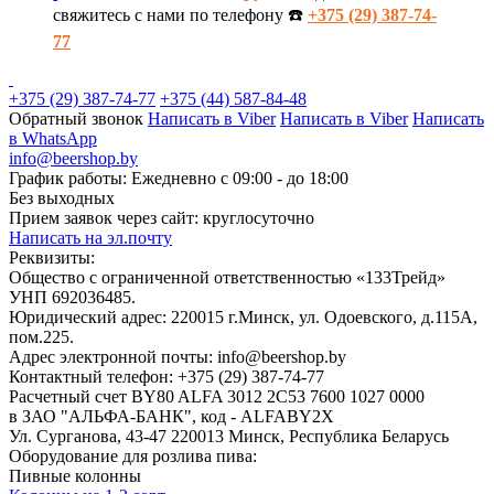
свяжитесь с нами по телефону ☎️
+375 (29) 387-74-
77
+375 (29) 387-74-77
+375 (44) 587-84-48
Обратный звонок
Написать в Viber
Написать в Viber
Написать
в WhatsApp
info@beershop.by
График работы: Ежедневно с 09:00 - до 18:00
Без выходных
Прием заявок через сайт: круглосуточно
Написать на эл.почту
Реквизиты:
Общество с ограниченной ответственностью «133Трейд»
УНП 692036485​.
Юридический адрес: 220015 г.Минск, ул. Одоевского, д.115А,
пом.225.
Адрес электронной почты: info@beershop.by
Контактный телефон: +375 (29) 387-74-77
Расчетный счет BY80 ALFA 3012 2C53 7600 1027 0000
в ЗАО "АЛЬФА-БАНК", код - ALFABY2X
Ул. Сурганова, 43-47 220013 Минск, Республика Беларусь
Оборудование для розлива пива:
Пивные колонны