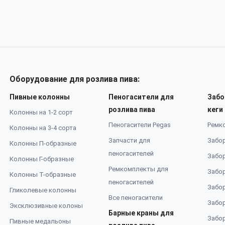
Оборудование для розлива пива:
Пивные колонны
Пеногасители для
Забо
розлива пива
кеги
Колонны на 1-2 сорт
Пеногасители Pegas
Ремк
Колонны на 3-4 сорта
Запчасти для
Забор
Колонны П-образные
пеногасителей
Забор
Колонны Г-образные
Ремкомплекты для
Забор
Колонны Т-образные
пеногасителей
Забор
Гликолевые колонны
Все пеногасители
Забор
Эксклюзивные колоны
Барные краны для
Забор
Пивные медальоны