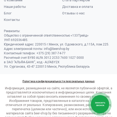
О компании
Стать партнером
Наши работы
Доставка и оплата
Блог
Отзывы о нас
Контакты
Реквизиты:
Общество с ограниченной ответственностью «133Трейд»
УНП 692036485​.
Юридический адрес: 220015 г.Минск, ул. Одоевского, д.115А, пом.225.
Адрес электронной почты: info@beershop.by
Контактный телефон: +375 (29) 387-74-77
Расчетный счет BY80 ALFA 3012 2C53 7600 1027 0000
в ЗАО "АЛЬФА-БАНК", код - ALFABY2X
Ул. Сурганова, 43-47 220013 Минск, Республика Беларусь
Политика конфиденциальности персональных данных
Информация, размещенная на сайте, не является публичной офертой, а
предоставляется исключительно в информационных целях. Компания
оставляет за собой право вносить изменения по своему усмотрению.
Изображения товаров, представленные в каталоге на сайте, могут
ЗАКАЗАТЬ
отличаться от реальных. Копирование, размножение, распространение,
ЗВОНОК
перепечатка (целиком или частично), или иное использование
материалов сайта beer-shop.by без письменного разрешения автора не