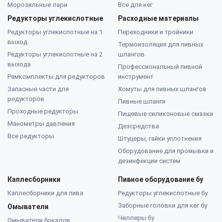
Морозильные лари
Все для кег
Редукторы углекислотные
Расходные материалы
Редукторы углекислотные на 1
Переходники и тройники
выход
Термоизоляция для пивных
Редукторы углекислотные на 2
шлангов
выхода
Профессиональный пивной
Ремкомплекты для редукторов
инструмент
Запасные части для
Хомуты для пивных шлангов
редукторов
Пивные шланги
Проходные редукторы
Пищевые силиконовые смазки
Манометры давления
Дезсредства
Все редукторы
Штуцеры, гайки уплотнения
Оборудование для промывки и
дезинфекции систем
Каплесборники
Пивное оборудование бу
Каплесборники для пива
Редукторы углекислотные бу
Заборные головки для кег бу
Омыватели
Чиллеры бу
Омыватели бокалов