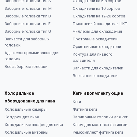
Заборные головки тип S
Охладители на 6-8 сортов
Заборные головки тип M
Охладители на 10 сортов
Заборные головки тип D
Охладители на 12-20 сортов
Заборные головки тип F
Гликолевый охладитель ЦКТ
Заборные головки тип U
Чиллеры для охлаждения
Запчасти для заборных
Проточные охладители
головок
Сухие пивные охладители
Адаптеры промывочные для
Контура для пивного
головок
охладителя
Все заборные головки
Запчасти для охладителей
Все пивные охладители
Холодильное
Кеги и копмлектующие
оборудование для пива
Кеги
Холодильные камеры
Фитинги кеги
Колдрум для пива
Заливочные головки для кег
Холодильные шкафы для пива
Ключ для монтажа фитингов
Холодильные витрины
Ремкомплект фитинга кеги