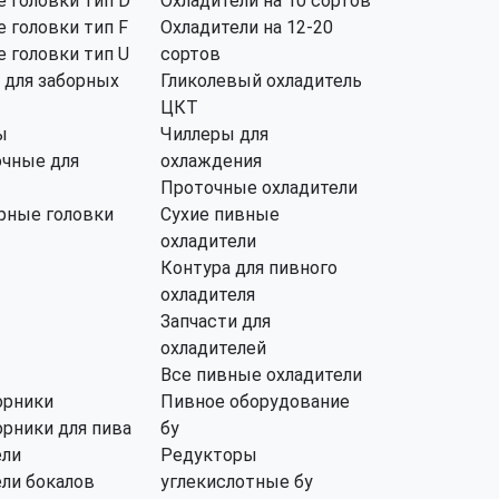
 головки тип D
Охладители на 10 сортов
 головки тип F
Охладители на 12-20
 головки тип U
сортов
 для заборных
Гликолевый охладитель
ЦКТ
ы
Чиллеры для
чные для
охлаждения
Проточные охладители
рные головки
Сухие пивные
охладители
Контура для пивного
охладителя
Запчасти для
охладителей
Все пивные охладители
орники
Пивное оборудование
рники для пива
бу
ли
Редукторы
ли бокалов
углекислотные бу