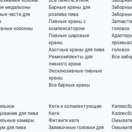
юзивные колоны
Все пеногасители
Заборные
е медальоны
Барные краны для
Заборные
ные части для
розлива пива
Заборные
н
Пивные краны с
Запчасти
ивные колонны
компенсатором
головок
Пивные шаровые
Адаптер
краны
промыво
Азотные краны для пива
головок
Ремкомплекты для
Все забо
пивного крана
Эксклюзивные пивные
краны
Все барные краны
ильное
Кеги и копмлектующие
Каплесб
дование для пива
Кеги
Каплесбо
ильные камеры
Фитинги кеги
Омывате
ум для пива
Заливочные головки для
Омывате