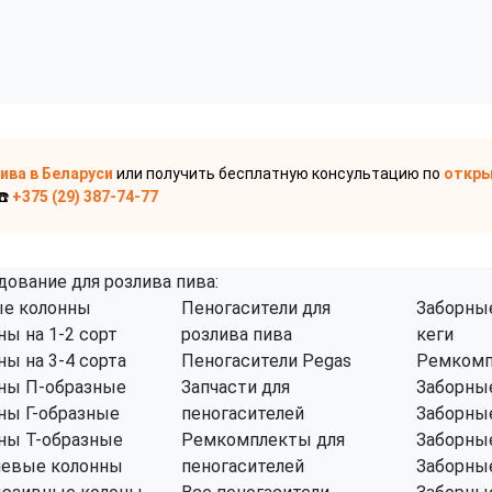
пива
в Беларуси
или получить бесплатную консультацию по
откры
☎️
+375 (29) 387-74-77
дование для розлива пива:
е колонны
Пеногасители для
Заборные
ны на 1-2 сорт
розлива пива
кеги
ны на 3-4 сорта
Пеногасители Pegas
Ремкомп
ны П-образные
Запчасти для
Заборные
ны Г-образные
пеногасителей
Заборные
ны Т-образные
Ремкомплекты для
Заборные
левые колонны
пеногасителей
Заборные