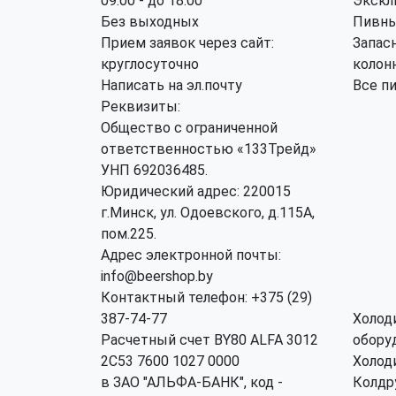
09:00 - до 18:00
Экскл
Без выходных
Пивны
Прием заявок через сайт:
Запас
круглосуточно
колон
Написать на эл.почту
Все п
Реквизиты:
Общество с ограниченной
ответственностью «133Трейд»
УНП 692036485​.
Юридический адрес: 220015
г.Минск, ул. Одоевского, д.115А,
пом.225.
Адрес электронной почты:
info@beershop.by
Контактный телефон: +375 (29)
387-74-77
Холод
Расчетный счет BY80 ALFA 3012
обору
2C53 7600 1027 0000
Холод
в ЗАО "АЛЬФА-БАНК", код -
Колдр