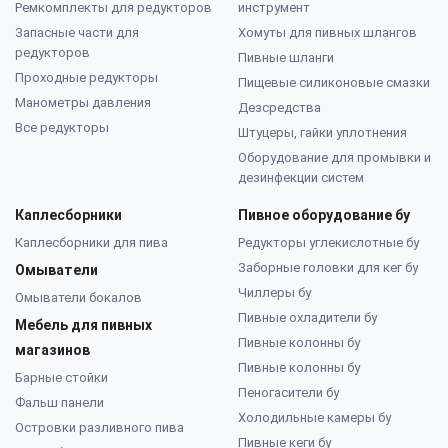
Ремкомплекты для редукторов
инструмент
Запасные части для
Хомуты для пивных шлангов
редукторов
Пивные шланги
Проходные редукторы
Пищевые силиконовые смазки
Манометры давления
Дезсредства
Все редукторы
Штуцеры, гайки уплотнения
Оборудование для промывки и
дезинфекции систем
Каплесборники
Пивное оборудование бу
Каплесборники для пива
Редукторы углекислотные бу
Заборные головки для кег бу
Омыватели
Чиллеры бу
Омыватели бокалов
Пивные охладители бу
Мебель для пивных
Пивные колонны бу
магазинов
Пивные колонны бу
Барные стойки
Пеногасители бу
Фальш панели
Холодильные камеры бу
Островки разливного пива
Пивные кеги бу