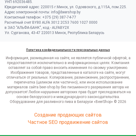
УНП 692036485​.
Юридический адрес: 220015 г.Минск, ул. Одоевского, д.115А, пом.225.
Адрес электронной почты: info@beershop.by
Контактный телефон: +375 (29) 387-74-77
Расчетный счет BY80 ALFA 3012 2C53 7600 1027 0000
в ЗАО "АЛЬФА-БАНК", код - ALFABY2X
Ул. Сурганова, 43-47 220013 Минск, Республика Беларусь
Политика конфиденциальности персональных данных
Информация, размещенная на сайте, не является публичной офертой, а
предоставляется исключительно в информационных целях. Компания
оставляет за собой право вносить изменения по своему усмотрению.
Изображения товаров, представленные в каталоге на сайте, могут
отличаться от реальных. Копирование, размножение, распространение,
перепечатка (целиком или частично), или иное использование
материалов сайта beer-shop.by без письменного разрешения автора не
допускается! Любое нарушение авторских прав будет преследоваться на
основе белорусского и международного законодательства.
Оборудование для разливного пива в Беларуси «BeerShop» © 2026
Создание продающих сайтов
Частное SEO продвижение сайтов