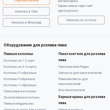
Обратный звонок
Без выходных
Прием заявок через сайт:
круглосуточно
Написать в Viber
Написать на эл.почту
Написать в WhatsApp
Оборудование для розлива пива:
Пивные колонны
Пеногасители для розлива
пива
Колонны на 1-2 сорт
Колонны на 3-4 сорта
Пеногасители Pegas
Колонны П-образные
Запчасти для пеногасителей
Колонны Г-образные
Ремкомплекты для
пеногасителей
Колонны Т-образные
Все пеногасители
Гликолевые колонны
Барные краны для розлива
Эксклюзивные колоны
пива
Пивные медальоны
Запасные части для колонн
Пивные краны с