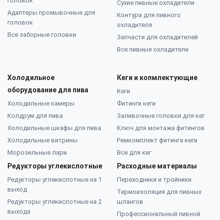
головок
Сухие пивные охладители
Адаптеры промывочные для
Контура для пивного
головок
охладителя
Все заборные головки
Запчасти для охладителей
Все пивные охладители
Холодильное
Кеги и копмлектующие
оборудование для пива
Кеги
Холодильные камеры
Фитинги кеги
Колдрум для пива
Заливочные головки для кег
Холодильные шкафы для пива
Ключ для монтажа фитингов
Холодильные витрины
Ремкомплект фитинга кеги
Морозильные лари
Все для кег
Редукторы углекислотные
Расходные материалы
Редукторы углекислотные на 1
Переходники и тройники
выход
Термоизоляция для пивных
Редукторы углекислотные на 2
шлангов
выхода
Профессиональный пивной