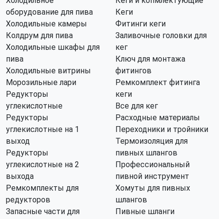
Холодильное
Кеги и копмлектующие
оборудование для пива
Кеги
Холодильные камеры
Фитинги кеги
Колдрум для пива
Заливочные головки для
Холодильные шкафы для
кег
пива
Ключ для монтажа
Холодильные витрины
фитингов
Морозильные лари
Ремкомплект фитинга
Редукторы
кеги
углекислотные
Все для кег
Редукторы
Расходные материалы
углекислотные на 1
Переходники и тройники
выход
Термоизоляция для
Редукторы
пивных шлангов
углекислотные на 2
Профессиональный
выхода
пивной инструмент
Ремкомплекты для
Хомуты для пивных
редукторов
шлангов
Запасные части для
Пивные шланги