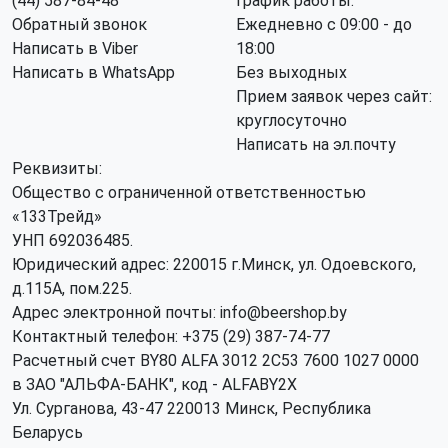
(44) 587-84-48
График работы:
Обратный звонок
Ежедневно с 09:00 - до
Написать в Viber
18:00
Написать в WhatsApp
Без выходных
Прием заявок через сайт:
круглосуточно
Написать на эл.почту
Реквизиты:
Общество с ограниченной ответственностью
«133Трейд»
УНП 692036485​.
Юридический адрес: 220015 г.Минск, ул. Одоевского,
д.115А, пом.225.
Адрес электронной почты: info@beershop.by
Контактный телефон: +375 (29) 387-74-77
Расчетный счет BY80 ALFA 3012 2C53 7600 1027 0000
в ЗАО "АЛЬФА-БАНК", код - ALFABY2X
Ул. Сурганова, 43-47 220013 Минск, Республика
Беларусь