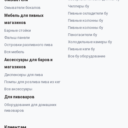
Чиллеры бу
Омыватели бокалов
Пивные охладители бу
Мебель для пивных
Пивные колонны бу
магазинов
Пивные колонны бу
Барные стойки
Пеногасители бу
Фальш панели
Холодильные камеры бу
Островки разливного пива
Пивные кеги бу
Вся мебель
Все бу оборудование
Аксессуары для баров и
магазинов
Диспенсеры для пива
Помпы для розлива пива из кег
Все аксессуары
Для пивоваров
Оборудования для домашних
пивоваров
Клиентам