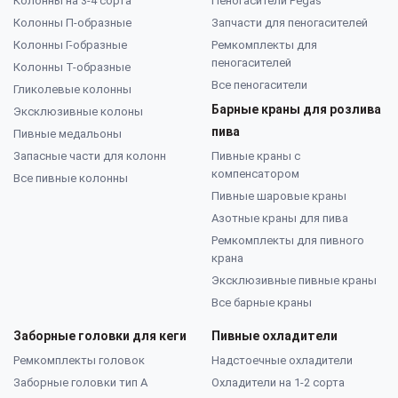
Колонны на 3-4 сорта
Пеногасители Pegas
Колонны П-образные
Запчасти для пеногасителей
Колонны Г-образные
Ремкомплекты для
пеногасителей
Колонны Т-образные
Все пеногасители
Гликолевые колонны
Барные краны для розлива
Эксклюзивные колоны
пива
Пивные медальоны
Запасные части для колонн
Пивные краны с
компенсатором
Все пивные колонны
Пивные шаровые краны
Азотные краны для пива
Ремкомплекты для пивного
крана
Эксклюзивные пивные краны
Все барные краны
Заборные головки для кеги
Пивные охладители
Ремкомплекты головок
Надстоечные охладители
Заборные головки тип А
Охладители на 1-2 сорта